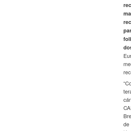
re
mar
re
par
fol
dos
Eur
med
re
“Co
ter
cán
CAR
Bre
de 