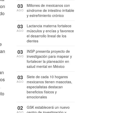
03
Millones de mexicanos con
con
síndrome de intestino irritable
AGO
ado
y estreñimiento crónico
03
Lactancia materna fortalece
músculos y encías y favorece
AGO
el desarrollo lineal de los
dientes
e
han
03
INSP presenta proyecto de
investigación para mapear y
AGO
fortalecer la planeación en
salud mental en México
an
03
Siete de cada 10 hogares
los
mexicanos tienen mascotas,
AGO
a
especialistas destacan
beneficios físicos y
nto
emocionales
02
GSK establecerá un nuevo
centro de investigación y
AGO