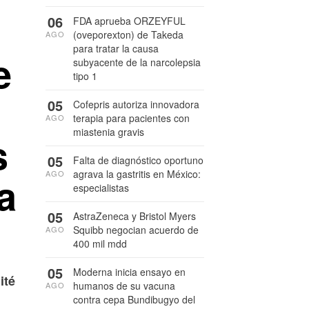
06
FDA aprueba ORZEYFUL
(oveporexton) de Takeda
AGO
para tratar la causa
e
subyacente de la narcolepsia
tipo 1
05
Cofepris autoriza innovadora
terapia para pacientes con
AGO
miastenia gravis
s
05
Falta de diagnóstico oportuno
agrava la gastritis en México:
AGO
a
especialistas
05
AstraZeneca y Bristol Myers
Squibb negocian acuerdo de
AGO
400 mil mdd
05
Moderna inicia ensayo en
ité
humanos de su vacuna
AGO
contra cepa Bundibugyo del