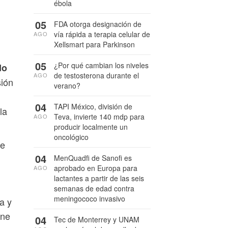
ébola
05
FDA otorga designación de
vía rápida a terapia celular de
AGO
Xellsmart para Parkinson
05
¿Por qué cambian los niveles
do
de testosterona durante el
AGO
ión
verano?
04
TAPI México, división de
la
Teva, invierte 140 mdp para
AGO
producir localmente un
oncológico
de
04
MenQuadfi de Sanofi es
aprobado en Europa para
AGO
lactantes a partir de las seis
semanas de edad contra
meningococo invasivo
a y
nne
04
Tec de Monterrey y UNAM