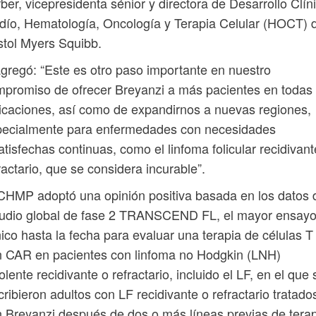
ber, vicepresidenta sénior y directora de Desarrollo Clín
dío, Hematología, Oncología y Terapia Celular (HOCT) 
stol Myers Squibb.
gregó: “Este es otro paso importante en nuestro
promiso de ofrecer Breyanzi a más pacientes en todas 
icaciones, así como de expandirnos a nuevas regiones,
pecialmente para enfermedades con necesidades
atisfechas continuas, como el linfoma folicular recidivant
ractario, que se considera incurable”.
CHMP adoptó una opinión positiva basada en los datos 
tudio global de fase 2 TRANSCEND FL, el mayor ensay
nico hasta la fecha para evaluar una terapia de células T
 CAR en pacientes con linfoma no Hodgkin (LNH)
olente recidivante o refractario, incluido el LF, en el que 
cribieron adultos con LF recidivante o refractario tratado
 Breyanzi después de dos o más líneas previas de tera