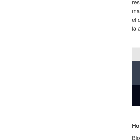
res
man
el 
la 
Ho
Bio