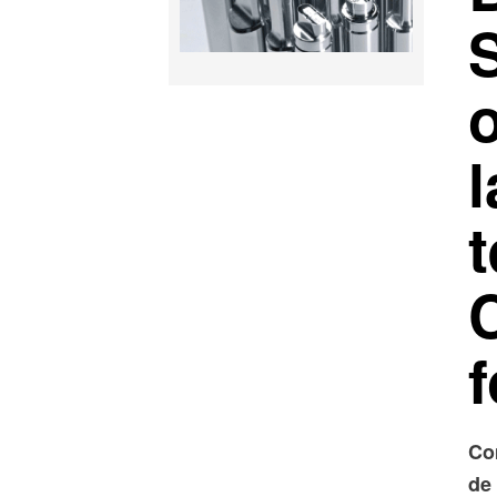
o
t
f
Co
de