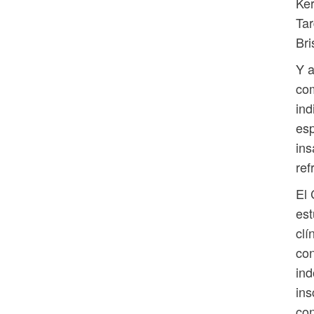
Ker
Tar
Bri
Y a
com
ind
es
ins
ref
El 
es
clí
con
ind
ins
con