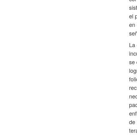
sis
el 
en 
señ
La 
inc
se 
log
fol
rec
nec
pac
enf
de 
ter