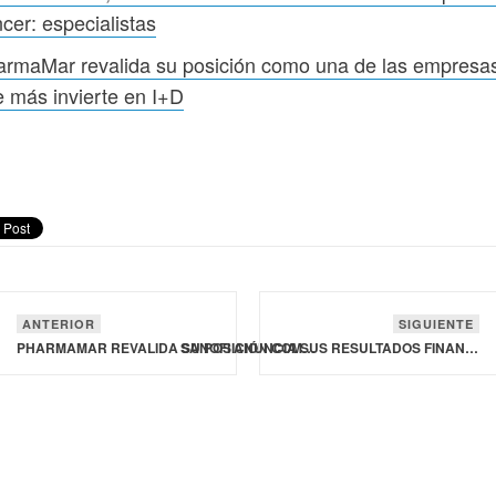
cer: especialistas
armaMar revalida su posición como una de las empresa
 más invierte en I+D
ANTERIOR
SIGUIENTE
PHARMAMAR REVALIDA SU POSICIÓN COMO UNA DE LAS EMPRESAS QUE MÁS INVIERTE EN I+D
SANOFI ANUNCIA SUS RESULTADOS FINANCIEROS DE 2024 Y ESPERA UN REPUNTE DE SUS BENEFICIOS PARA 2025