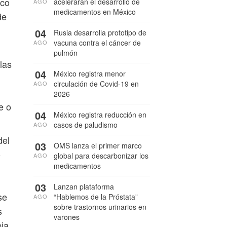
ico
acelerarán el desarrollo de
AGO
medicamentos en México
de
04
Rusia desarrolla prototipo de
vacuna contra el cáncer de
AGO
pulmón
las
04
México registra menor
circulación de Covid-19 en
AGO
2026
e o
04
México registra reducción en
casos de paludismo
AGO
del
03
OMS lanza el primer marco
o
global para descarbonizar los
AGO
medicamentos
03
Lanzan plataforma
se
“Hablemos de la Próstata”
AGO
sobre trastornos urinarios en
s
varones
pia