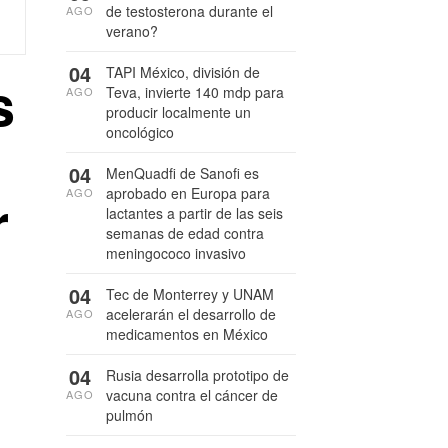
de testosterona durante el
AGO
verano?
04
TAPI México, división de
s
Teva, invierte 140 mdp para
AGO
producir localmente un
oncológico
04
MenQuadfi de Sanofi es
aprobado en Europa para
r
AGO
lactantes a partir de las seis
semanas de edad contra
meningococo invasivo
04
Tec de Monterrey y UNAM
acelerarán el desarrollo de
AGO
medicamentos en México
04
Rusia desarrolla prototipo de
vacuna contra el cáncer de
AGO
pulmón