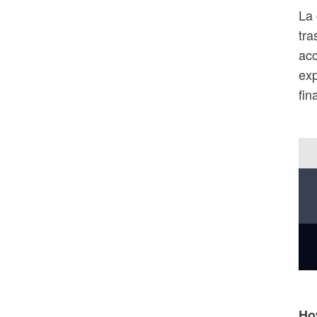
La 
tra
acc
exp
fin
Ho