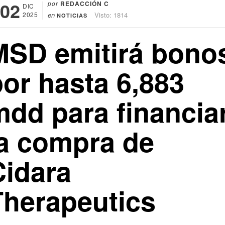
02
por
REDACCIÓN C
DIC
2025
en
Visto: 1814
NOTICIAS
MSD emitirá bono
por hasta 6,883
mdd para financia
la compra de
Cidara
Therapeutics