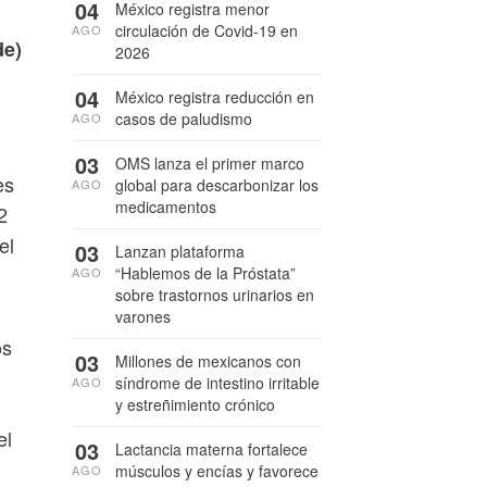
04
México registra menor
circulación de Covid-19 en
AGO
de)
2026
04
México registra reducción en
casos de paludismo
AGO
03
OMS lanza el primer marco
es
global para descarbonizar los
AGO
medicamentos
2
el
03
Lanzan plataforma
“Hablemos de la Próstata”
AGO
sobre trastornos urinarios en
varones
os
03
Millones de mexicanos con
síndrome de intestino irritable
AGO
y estreñimiento crónico
el
03
Lactancia materna fortalece
músculos y encías y favorece
AGO