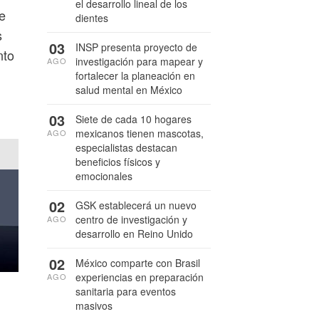
el desarrollo lineal de los
e
dientes
s
03
INSP presenta proyecto de
nto
investigación para mapear y
AGO
fortalecer la planeación en
salud mental en México
03
Siete de cada 10 hogares
mexicanos tienen mascotas,
AGO
especialistas destacan
beneficios físicos y
emocionales
02
GSK establecerá un nuevo
centro de investigación y
AGO
desarrollo en Reino Unido
02
México comparte con Brasil
experiencias en preparación
AGO
sanitaria para eventos
masivos