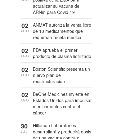
actualizar su vacuna de
ARNm para Covid-19
02
ANMAT autoriza la venta libre
de 10 medicamentos que
AGO
requerían receta médica
02
FDA aprueba el primer
producto de plasma liofilizado
AGO
02
Boston Scientific presenta un
nuevo plan de
AGO
reestructuración
02
BeOne Medicines invierte en
Estados Unidos para impulsar
AGO
medicamentos contra el
cáncer
30
Hilleman Laboratories
desarrollará y producirá dosis
JUL
de una vacuna contra el