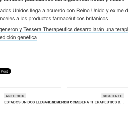
ados Unidos llega a acuerdo con Reino Unido y exime 
nceles a los productos farmacéuticos británicos
eneron y Tessera Therapeutics desarrollarán una terap
edición genética
ANTERIOR
SIGUIENTE
ESTADOS UNIDOS LLEGA A ACUERDO CON REINO UNIDO Y EXIME DE ARANCELES A LOS PRODUCTOS FARMACÉUTICOS BRITÁNICOS
REGENERON Y TESSERA THERAPEUTICS DESARROLLARÁN UNA TERAPIA DE EDICIÓN GENÉTICA