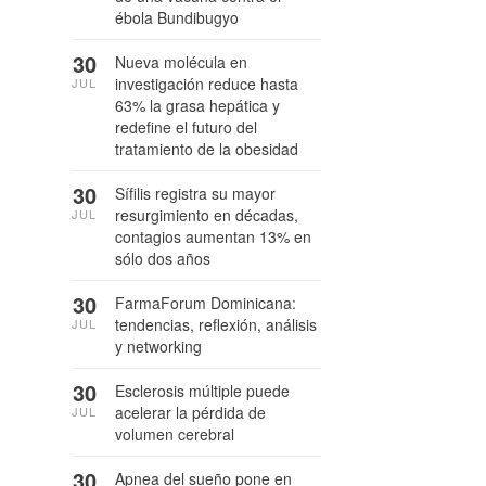
ébola Bundibugyo
30
Nueva molécula en
investigación reduce hasta
JUL
63% la grasa hepática y
redefine el futuro del
tratamiento de la obesidad
30
Sífilis registra su mayor
resurgimiento en décadas,
JUL
contagios aumentan 13% en
sólo dos años
30
FarmaForum Dominicana:
tendencias, reflexión, análisis
JUL
y networking
30
Esclerosis múltiple puede
acelerar la pérdida de
JUL
volumen cerebral
30
Apnea del sueño pone en