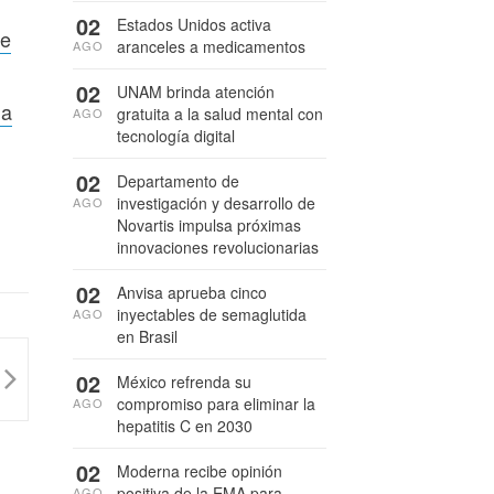
02
Estados Unidos activa
de
aranceles a medicamentos
AGO
02
UNAM brinda atención
ia
gratuita a la salud mental con
AGO
tecnología digital
02
Departamento de
investigación y desarrollo de
AGO
Novartis impulsa próximas
innovaciones revolucionarias
02
Anvisa aprueba cinco
inyectables de semaglutida
AGO
en Brasil
02
México refrenda su
compromiso para eliminar la
AGO
hepatitis C en 2030
02
Moderna recibe opinión
positiva de la EMA para
AGO