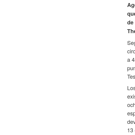
Ag
qu
de
Th
Seg
cir
a 4
pun
Te
Los
exi
och
esp
dev
13 