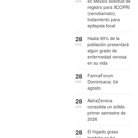
en México solicitud de
JUL
registro para XCOPRI
(cenobamato),
tratamiento para
epilepsia focal
28
Hasta 90% de la
población presentará
JUL
algún grado de
enfermedad venosa
en su vida
28
FarmaForum
Dominicana: 04
JUL
agosto
28
AstraZeneca
consolida un sólido
JUL
primer semestre de
2026
28
El hígado graso
también se ha
JUL