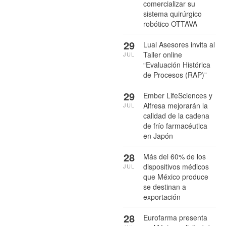
comercializar su
sistema quirúrgico
robótico OTTAVA
29
Lual Asesores invita al
Taller online
JUL
“Evaluación Histórica
de Procesos (RAP)”
29
Ember LifeSciences y
Alfresa mejorarán la
JUL
calidad de la cadena
de frío farmacéutica
en Japón
28
Más del 60% de los
dispositivos médicos
JUL
que México produce
se destinan a
exportación
28
Eurofarma presenta