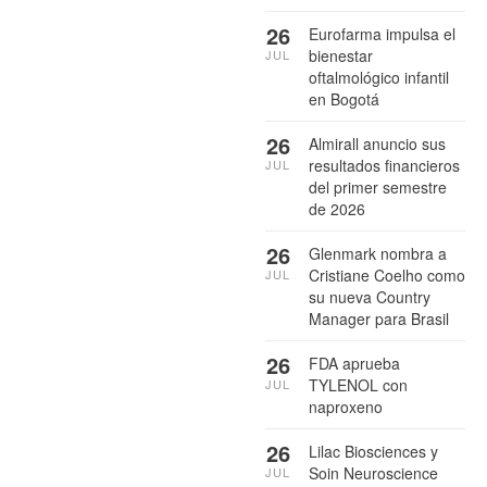
26
Eurofarma impulsa el
bienestar
JUL
oftalmológico infantil
en Bogotá
26
Almirall anuncio sus
resultados financieros
JUL
del primer semestre
de 2026
26
Glenmark nombra a
Cristiane Coelho como
JUL
su nueva Country
Manager para Brasil
26
FDA aprueba
TYLENOL con
JUL
naproxeno
26
Lilac Biosciences y
Soin Neuroscience
JUL