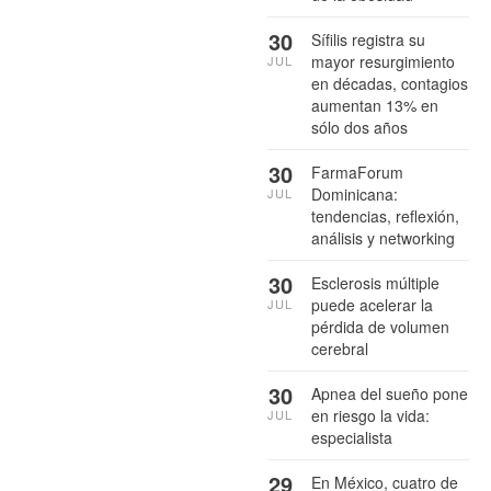
30
Sífilis registra su
mayor resurgimiento
JUL
en décadas, contagios
aumentan 13% en
sólo dos años
30
FarmaForum
Dominicana:
JUL
tendencias, reflexión,
análisis y networking
30
Esclerosis múltiple
puede acelerar la
JUL
pérdida de volumen
cerebral
30
Apnea del sueño pone
en riesgo la vida:
JUL
especialista
29
En México, cuatro de