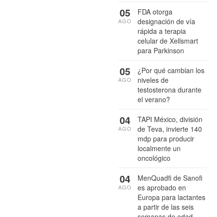
05
FDA otorga
designación de vía
AGO
rápida a terapia
celular de Xellsmart
para Parkinson
05
¿Por qué cambian los
niveles de
AGO
testosterona durante
el verano?
04
TAPI México, división
de Teva, invierte 140
AGO
mdp para producir
localmente un
oncológico
04
MenQuadfi de Sanofi
es aprobado en
AGO
Europa para lactantes
a partir de las seis
semanas de edad