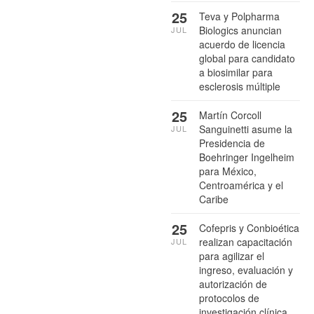
25
Teva y Polpharma
Biologics anuncian
JUL
acuerdo de licencia
global para candidato
a biosimilar para
esclerosis múltiple
25
Martín Corcoll
Sanguinetti asume la
JUL
Presidencia de
Boehringer Ingelheim
para México,
Centroamérica y el
Caribe
25
Cofepris y Conbioética
realizan capacitación
JUL
para agilizar el
ingreso, evaluación y
autorización de
protocolos de
investigación clínica