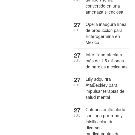
convertido en una
amenaza silenciosa
27
Opella inaugura línea
de producción para
JUL
Enterogermina en
México
27
Infertilidad afecta a
más de 1.5 millones
JUL
de parejas mexicanas
27
Lilly adquirirá
AtaiBeckley para
JUL
impulsar terapias de
salud mental
27
Cofepris emite alerta
sanitaria por robo y
JUL
falsificación de
diversos
medicamentos de