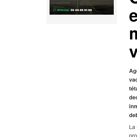
v
Ag
va
tét
dec
in
deb
La 
pro