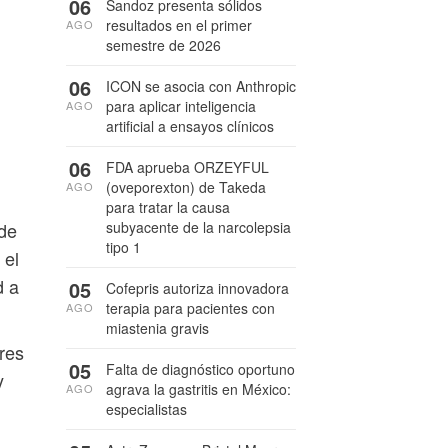
06
Sandoz presenta sólidos
resultados en el primer
AGO
semestre de 2026
06
ICON se asocia con Anthropic
para aplicar inteligencia
AGO
artificial a ensayos clínicos
06
FDA aprueba ORZEYFUL
(oveporexton) de Takeda
AGO
para tratar la causa
subyacente de la narcolepsia
 de
tipo 1
 el
d a
05
Cofepris autoriza innovadora
terapia para pacientes con
AGO
miastenia gravis
tres
05
Falta de diagnóstico oportuno
y
agrava la gastritis en México:
AGO
especialistas