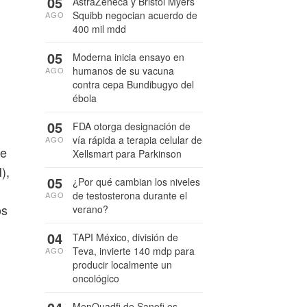
05
AstraZeneca y Bristol Myers
Squibb negocian acuerdo de
AGO
400 mil mdd
05
Moderna inicia ensayo en
humanos de su vacuna
AGO
contra cepa Bundibugyo del
ébola
05
FDA otorga designación de
vía rápida a terapia celular de
AGO
ce
Xellsmart para Parkinson
),
05
¿Por qué cambian los niveles
de testosterona durante el
AGO
os
verano?
04
TAPI México, división de
Teva, invierte 140 mdp para
AGO
producir localmente un
oncológico
MenQuadfi de Sanofi es