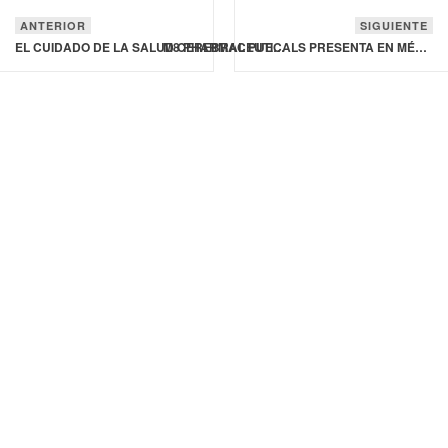
ANTERIOR
SIGUIENTE
EL CUIDADO DE LA SALUD CEREBRAL PUEDE MEJORAR LA CALIDAD DE VIDA A LARGO PLAZO: ESPECIALISTAS
M8 PHARMACEUTICALS PRESENTA EN MÉXICO TRATAMIENTO PARA EL REFLUJO GASTROESOFÁGICO