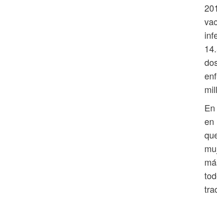
201
vac
inf
14.
dos
en
mil
En 
en 
que
muj
más
tod
tra