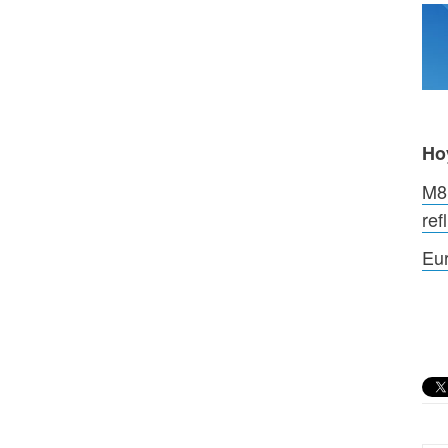
Ho
M8 
ref
Eur