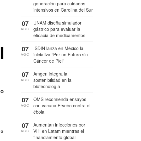
generación para cuidados
intensivos en Carolina del Sur
07
UNAM diseña simulador
gástrico para evaluar la
AGO
eficacia de medicamentos
l
07
ISDIN lanza en México la
iniciativa “Por un Futuro sin
AGO
Cáncer de Piel”
07
Amgen integra la
sostenibilidad en la
AGO
l
biotecnología
do
07
OMS recomienda ensayos
con vacuna Ervebo contra el
AGO
ébola
07
Aumentan infecciones por
os
VIH en Latam mientras el
AGO
financiamiento global