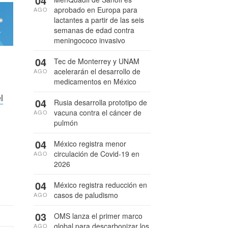
04
aprobado en Europa para
AGO
lactantes a partir de las seis
semanas de edad contra
meningococo invasivo
04
Tec de Monterrey y UNAM
acelerarán el desarrollo de
AGO
medicamentos en México
l
04
Rusia desarrolla prototipo de
vacuna contra el cáncer de
AGO
pulmón
04
México registra menor
circulación de Covid-19 en
AGO
2026
04
México registra reducción en
casos de paludismo
AGO
03
OMS lanza el primer marco
global para descarbonizar los
AGO