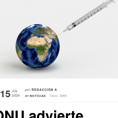
15
por
REDACCIÓN A
JUL
2024
en
Visto: 3965
NOTICIAS
ONU advierte