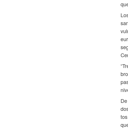
qu
Los
sar
vul
eur
seg
Cen
“Tr
bro
pas
niv
De 
dos
tos
qu