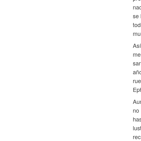
nac
se 
tod
mue
Así
men
sar
año
rue
Ep
Au
no 
has
lus
rec