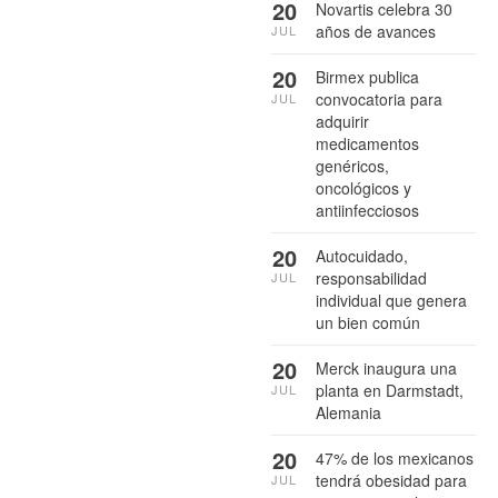
20
Novartis celebra 30
años de avances
JUL
20
Birmex publica
convocatoria para
JUL
adquirir
medicamentos
genéricos,
oncológicos y
antiinfecciosos
20
Autocuidado,
responsabilidad
JUL
individual que genera
un bien común
20
Merck inaugura una
planta en Darmstadt,
JUL
Alemania
20
47% de los mexicanos
tendrá obesidad para
JUL