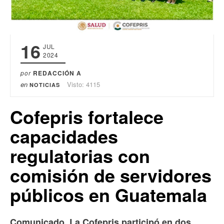
16
JUL
2024
por
REDACCIÓN A
en
Visto: 4115
NOTICIAS
Cofepris fortalece
capacidades
regulatorias con
comisión de servidores
públicos en Guatemala
Comunicado. La Cofepris participó en dos