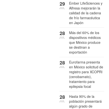
29
Ember LifeSciences y
Alfresa mejorarán la
JUL
calidad de la cadena
de frío farmacéutica
en Japón
28
Más del 60% de los
dispositivos médicos
JUL
que México produce
se destinan a
exportación
28
Eurofarma presenta
en México solicitud de
JUL
registro para XCOPRI
(cenobamato),
tratamiento para
epilepsia focal
28
Hasta 90% de la
población presentará
JUL
algún grado de