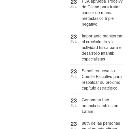
23
FDA aprueba Trodelvy
de Gilead para tratar
JUL
cáncer de mama
metastásico triple
negativo
23
Importante monitorear
el crecimiento y la
JUL
actividad física para el
desarrollo infantil:
especialistas
23
Sanofi renueva su
Comité Ejecutivo para
JUL
respaldar su próximo
capítulo estratégico
23
Genomma Lab
anuncia cambios en
JUL
Latam
23
88% de las personas
en el mundo afirma
JUL