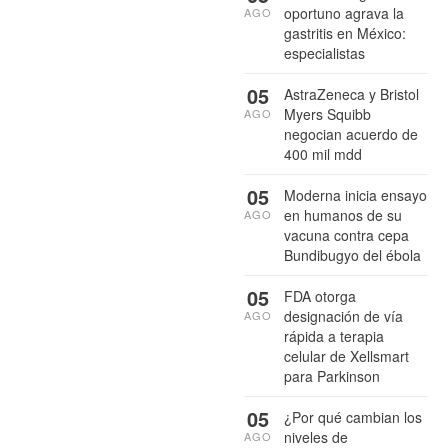
oportuno agrava la
AGO
gastritis en México:
especialistas
05
AstraZeneca y Bristol
Myers Squibb
AGO
negocian acuerdo de
400 mil mdd
05
Moderna inicia ensayo
en humanos de su
AGO
vacuna contra cepa
Bundibugyo del ébola
05
FDA otorga
designación de vía
AGO
rápida a terapia
celular de Xellsmart
para Parkinson
05
¿Por qué cambian los
niveles de
AGO