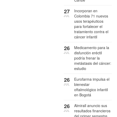
27
Incorporan en
Colombia 71 nuevos
JUL
usos terapéuticos
para fortalecer el
tratamiento contra el
cáncer infantil
26
Medicamento para la
disfunción eréctil
JUL
podría frenar la
metástasis del cáncer:
estudio
26
Eurofarma impulsa el
bienestar
JUL
oftalmológico infantil
en Bogotá
26
Almirall anuncio sus
resultados financieros
JUL
del primer semestre