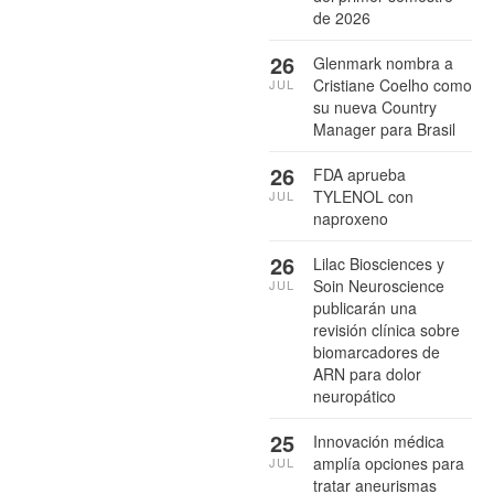
de 2026
26
Glenmark nombra a
Cristiane Coelho como
JUL
su nueva Country
Manager para Brasil
26
FDA aprueba
TYLENOL con
JUL
naproxeno
26
Lilac Biosciences y
Soin Neuroscience
JUL
publicarán una
revisión clínica sobre
biomarcadores de
ARN para dolor
neuropático
25
Innovación médica
amplía opciones para
JUL
tratar aneurismas