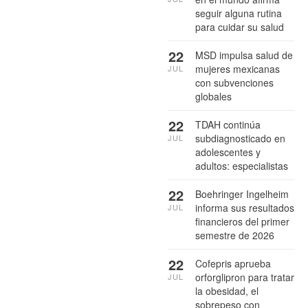
seguir alguna rutina
para cuidar su salud
22
MSD impulsa salud de
mujeres mexicanas
JUL
con subvenciones
globales
22
TDAH continúa
subdiagnosticado en
JUL
adolescentes y
adultos: especialistas
22
Boehringer Ingelheim
informa sus resultados
JUL
financieros del primer
semestre de 2026
22
Cofepris aprueba
orforglipron para tratar
JUL
la obesidad, el
sobrepeso con