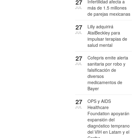
27
Infertilidad afecta a
más de 1.5 millones
JUL
de parejas mexicanas
27
Lilly adquirirá
AtaiBeckley para
JUL
impulsar terapias de
salud mental
27
Cofepris emite alerta
sanitaria por robo y
JUL
falsificación de
diversos
medicamentos de
Bayer
27
OPS y AIDS
Healthcare
JUL
Foundation apoyarán
expansión del
diagnóstico temprano
del VIH en Latam y el
Caribe