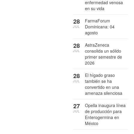
enfermedad venosa
en su vida
28
FarmaForum
Dominicana: 04
JUL
agosto
28
AstraZeneca
consolida un sólido
JUL
primer semestre de
2026
28
El hígado graso
también se ha
JUL
convertido en una
amenaza silenciosa
27
Opella inaugura línea
de producción para
JUL
Enterogermina en
México