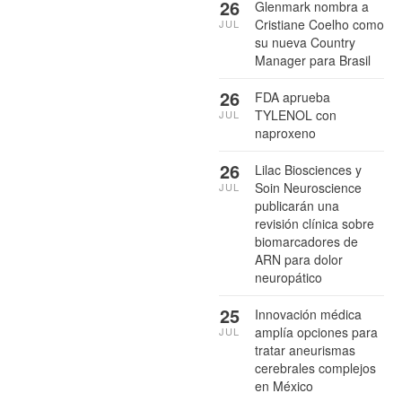
26
Glenmark nombra a
Cristiane Coelho como
JUL
su nueva Country
Manager para Brasil
26
FDA aprueba
TYLENOL con
JUL
naproxeno
26
Lilac Biosciences y
Soin Neuroscience
JUL
publicarán una
revisión clínica sobre
biomarcadores de
ARN para dolor
neuropático
25
Innovación médica
amplía opciones para
JUL
tratar aneurismas
cerebrales complejos
en México