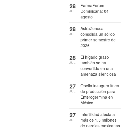
28
FarmaForum
Dominicana: 04
JUL
agosto
28
AstraZeneca
consolida un sólido
JUL
primer semestre de
2026
28
El hígado graso
también se ha
JUL
convertido en una
amenaza silenciosa
27
Opella inaugura línea
de producción para
JUL
Enterogermina en
México
27
Infertilidad afecta a
más de 1.5 millones
JUL
de parejas mexicanas