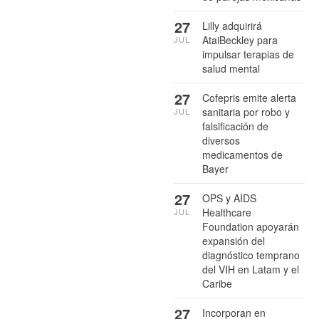
27
Lilly adquirirá
AtaiBeckley para
JUL
impulsar terapias de
salud mental
27
Cofepris emite alerta
sanitaria por robo y
JUL
falsificación de
diversos
medicamentos de
Bayer
27
OPS y AIDS
Healthcare
JUL
Foundation apoyarán
expansión del
diagnóstico temprano
del VIH en Latam y el
Caribe
27
Incorporan en