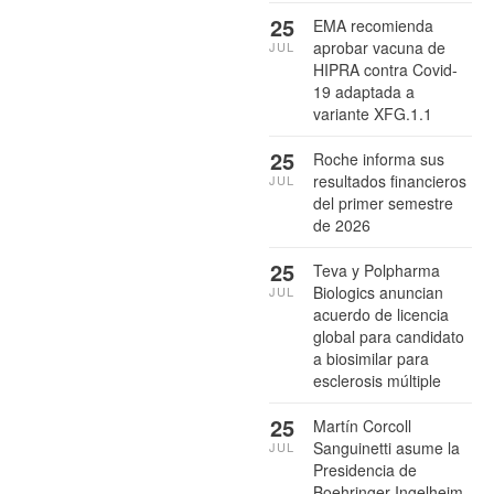
25
EMA recomienda
aprobar vacuna de
JUL
HIPRA contra Covid-
19 adaptada a
variante XFG.1.1
25
Roche informa sus
resultados financieros
JUL
del primer semestre
de 2026
25
Teva y Polpharma
Biologics anuncian
JUL
acuerdo de licencia
global para candidato
a biosimilar para
esclerosis múltiple
25
Martín Corcoll
Sanguinetti asume la
JUL
Presidencia de
Boehringer Ingelheim