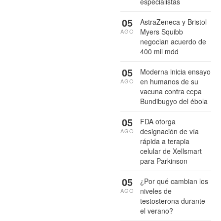
especialistas
05
AstraZeneca y Bristol
Myers Squibb
AGO
negocian acuerdo de
400 mil mdd
05
Moderna inicia ensayo
en humanos de su
AGO
vacuna contra cepa
Bundibugyo del ébola
05
FDA otorga
designación de vía
AGO
rápida a terapia
celular de Xellsmart
para Parkinson
05
¿Por qué cambian los
niveles de
AGO
testosterona durante
el verano?