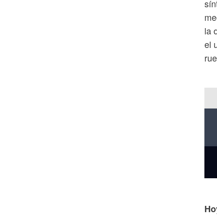
sín
med
la 
el 
rue
Ho