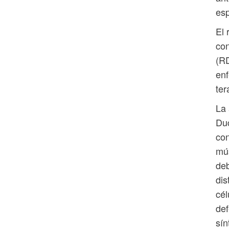
esp
El 
con
(RD
enf
ter
La 
Duc
con
mús
deb
dis
cél
def
sín