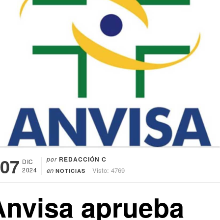
07
por
REDACCIÓN C
DIC
2024
en
Visto: 4769
NOTICIAS
Anvisa aprueba