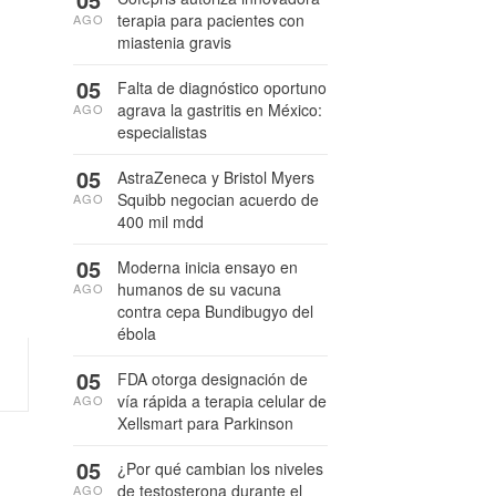
terapia para pacientes con
AGO
miastenia gravis
05
Falta de diagnóstico oportuno
agrava la gastritis en México:
AGO
especialistas
05
AstraZeneca y Bristol Myers
Squibb negocian acuerdo de
AGO
400 mil mdd
05
Moderna inicia ensayo en
humanos de su vacuna
AGO
contra cepa Bundibugyo del
ébola
05
FDA otorga designación de
vía rápida a terapia celular de
AGO
Xellsmart para Parkinson
05
¿Por qué cambian los niveles
de testosterona durante el
AGO