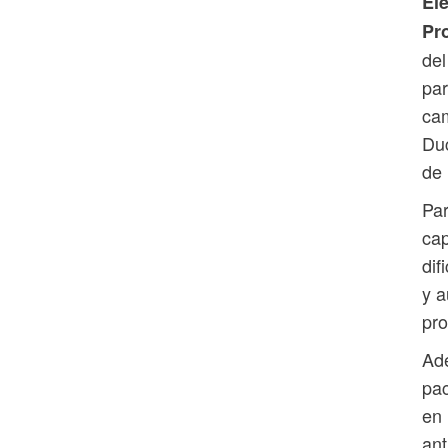
El
Pr
del
par
cam
Duc
de 
Par
ca
dif
y a
pro
Ade
pac
en 
ant