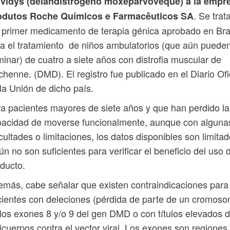
evidys (delandistrógeno moxeparvoveque) a la empr
. Se trat
odutos Roche Químicos e Farmacêuticos SA
 primer medicamento de terapia génica aprobado en Bra
a el tratamiento de niños ambulatorios (que aún puede
inar) de cuatro a siete años con distrofia muscular de
henne. (DMD). El registro fue publicado en el Diario Ofi
la Unión de dicho país.
a pacientes mayores de siete años y que han perdido la
pacidad de moverse funcionalmente, aunque con alguna
icultades o limitaciones, los datos disponibles son limita
ún no son suficientes para verificar el beneficio del uso 
ducto.
más, cabe señalar que existen contraindicaciones para
ientes con deleciones (pérdida de parte de un cromos
los exones 8 y/o 9 del gen DMD o con títulos elevados 
icuerpos contra el vector viral. Los exones son regiones