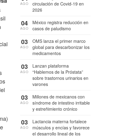
esa
circulación de Covid-19 en
AGO
a
2026
sil
04
México registra reducción en
n
casos de paludismo
AGO
03
OMS lanza el primer marco
cial
global para descarbonizar los
AGO
medicamentos
03
Lanzan plataforma
s
“Hablemos de la Próstata”
AGO
sobre trastornos urinarios en
dos
varones
del
03
Millones de mexicanos con
síndrome de intestino irritable
AGO
y estreñimiento crónico
oma)
03
Lactancia materna fortalece
de
músculos y encías y favorece
AGO
el desarrollo lineal de los