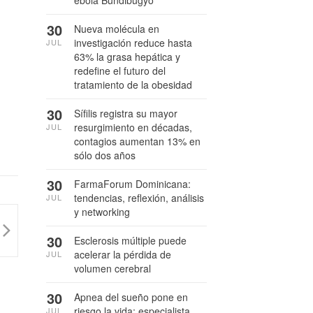
ébola Bundibugyo
30
Nueva molécula en
investigación reduce hasta
JUL
63% la grasa hepática y
redefine el futuro del
tratamiento de la obesidad
30
Sífilis registra su mayor
resurgimiento en décadas,
JUL
contagios aumentan 13% en
sólo dos años
30
FarmaForum Dominicana:
tendencias, reflexión, análisis
JUL
y networking
30
Esclerosis múltiple puede
acelerar la pérdida de
JUL
volumen cerebral
30
Apnea del sueño pone en
riesgo la vida: especialista
JUL