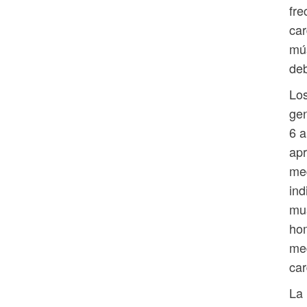
fre
car
mús
deb
Los
gen
6 a
apr
med
ind
mus
hom
med
car
La 