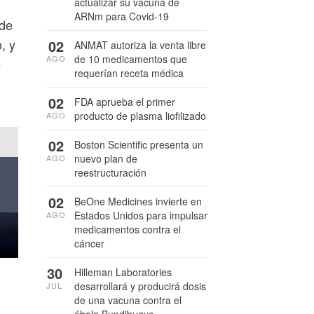
actualizar su vacuna de
ARNm para Covid-19
 de
, y
02
ANMAT autoriza la venta libre
de 10 medicamentos que
AGO
e
requerían receta médica
02
FDA aprueba el primer
producto de plasma liofilizado
AGO
02
Boston Scientific presenta un
nuevo plan de
AGO
reestructuración
02
BeOne Medicines invierte en
Estados Unidos para impulsar
AGO
medicamentos contra el
cáncer
30
Hilleman Laboratories
desarrollará y producirá dosis
JUL
de una vacuna contra el