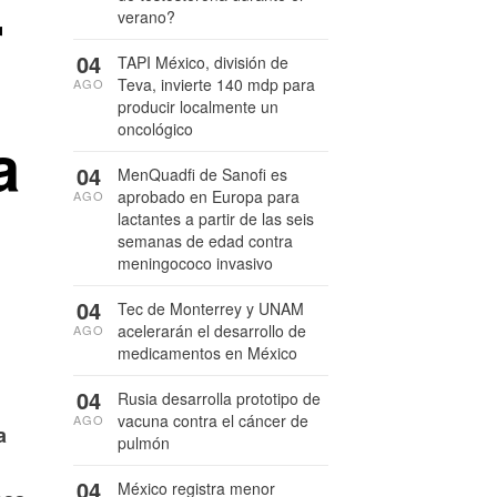
r
verano?
04
TAPI México, división de
Teva, invierte 140 mdp para
AGO
producir localmente un
oncológico
a
04
MenQuadfi de Sanofi es
aprobado en Europa para
AGO
lactantes a partir de las seis
semanas de edad contra
meningococo invasivo
04
Tec de Monterrey y UNAM
acelerarán el desarrollo de
AGO
medicamentos en México
04
Rusia desarrolla prototipo de
vacuna contra el cáncer de
AGO
a
pulmón
04
México registra menor