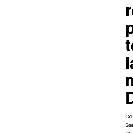
r
t
l
Co
San