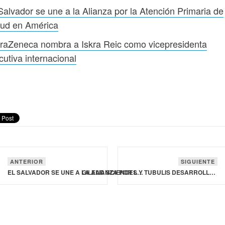
Salvador se une a la Alianza por la Atención Primaria de
lud en América
raZeneca nombra a Iskra Reic como vicepresidenta
cutiva internacional
ANTERIOR
SIGUIENTE
EL SALVADOR SE UNE A LA ALIANZA POR LA ATENCIÓN PRIMARIA DE SALUD EN AMÉRICA
GILEAD SCIENCES Y TUBULIS DESARROLLAR UN CONJUGADO ANTICUERPO-FÁRMACO CONTRA UN OBJETIVO TUMORAL SÓLIDO