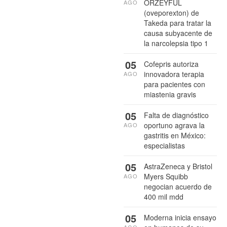
ORZEYFUL
AGO
(oveporexton) de
Takeda para tratar la
causa subyacente de
la narcolepsia tipo 1
05
Cofepris autoriza
innovadora terapia
AGO
para pacientes con
miastenia gravis
05
Falta de diagnóstico
oportuno agrava la
AGO
gastritis en México:
especialistas
05
AstraZeneca y Bristol
Myers Squibb
AGO
negocian acuerdo de
400 mil mdd
05
Moderna inicia ensayo
AGO