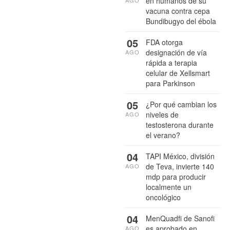
en humanos de su
vacuna contra cepa
Bundibugyo del ébola
05
FDA otorga
designación de vía
AGO
rápida a terapia
celular de Xellsmart
para Parkinson
05
¿Por qué cambian los
niveles de
AGO
testosterona durante
el verano?
04
TAPI México, división
de Teva, invierte 140
AGO
mdp para producir
localmente un
oncológico
04
MenQuadfi de Sanofi
es aprobado en
AGO