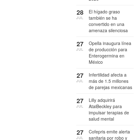
28
El hígado graso
también se ha
JUL
convertido en una
amenaza silenciosa
27
Opella inaugura línea
de producción para
JUL
Enterogermina en
México
27
Infertilidad afecta a
más de 1.5 millones
JUL
de parejas mexicanas
27
Lilly adquirirá
AtaiBeckley para
JUL
impulsar terapias de
salud mental
27
Cofepris emite alerta
sanitaria por robo y
JUL