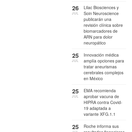
26
Lilac Biosciences y
Soin Neuroscience
JUL
publicarán una
revisión clínica sobre
biomarcadores de
ARN para dolor
neuropático
25
Innovación médica
amplía opciones para
JUL
tratar aneurismas
cerebrales complejos
en México
25
EMA recomienda
aprobar vacuna de
JUL
HIPRA contra Covid-
19 adaptada a
variante XFG.1.1
25
Roche informa sus
resultados financieros
JUL