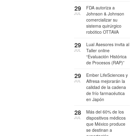
29
FDA autoriza a
Johnson & Johnson
JUL
comercializar su
sistema quirúrgico
robótico OTTAVA
29
Lual Asesores invita al
Taller online
JUL
“Evaluación Histórica
de Procesos (RAP)”
29
Ember LifeSciences y
Alfresa mejorarán la
JUL
calidad de la cadena
de frío farmacéutica
en Japón
28
Más del 60% de los
dispositivos médicos
JUL
que México produce
se destinan a
exportación