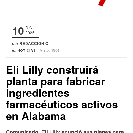
10
DIC
2025
por
REDACCIÓN C
en
Visto: 1904
NOTICIAS
Eli Lilly construirá
planta para fabricar
ingredientes
farmacéuticos activos
en Alabama
Comunicado. Eli Lilly anunció sus planes para