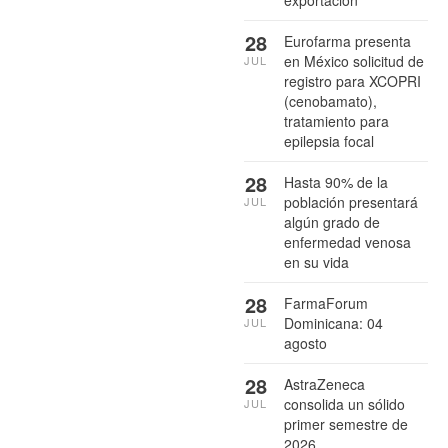
28
Eurofarma presenta
en México solicitud de
JUL
registro para XCOPRI
(cenobamato),
tratamiento para
epilepsia focal
28
Hasta 90% de la
población presentará
JUL
algún grado de
enfermedad venosa
en su vida
28
FarmaForum
Dominicana: 04
JUL
agosto
28
AstraZeneca
consolida un sólido
JUL
primer semestre de
2026