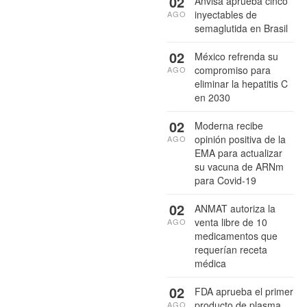
02
Anvisa aprueba cinco
inyectables de
AGO
semaglutida en Brasil
02
México refrenda su
compromiso para
AGO
eliminar la hepatitis C
en 2030
02
Moderna recibe
opinión positiva de la
AGO
EMA para actualizar
su vacuna de ARNm
para Covid-19
02
ANMAT autoriza la
venta libre de 10
AGO
medicamentos que
requerían receta
médica
02
FDA aprueba el primer
producto de plasma
AGO