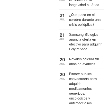
longevidad cutánea
21
¿Qué pasa en el
cerebro durante una
JUL
crisis epiléptica?
21
Samsung Biologics
anuncia oferta en
JUL
efectivo para adquirir
PolyPeptide
20
Novartis celebra 30
años de avances
JUL
20
Birmex publica
convocatoria para
JUL
adquirir
medicamentos
genéricos,
oncológicos y
antiinfecciosos