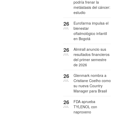
podría frenar la
metástasis del cáncer:
estudio
26
Eurofarma impulsa el
bienestar
JUL
oftalmológico infantil
en Bogotá
26
Almirall anuncio sus
resultados financieros
JUL
del primer semestre
de 2026
26
Glenmark nombra a
Cristiane Coelho como
JUL
su nueva Country
Manager para Brasil
26
FDA aprueba
TYLENOL con
JUL
naproxeno