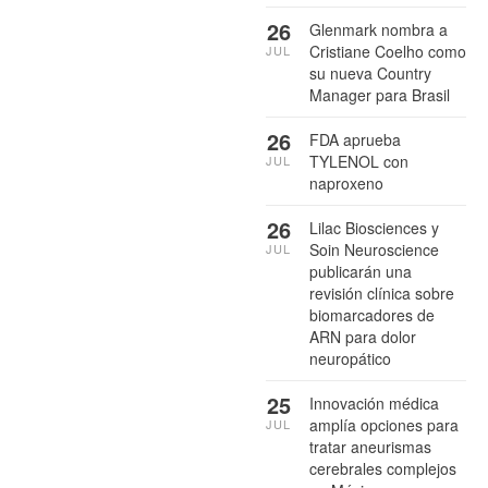
26
Glenmark nombra a
Cristiane Coelho como
JUL
su nueva Country
Manager para Brasil
26
FDA aprueba
TYLENOL con
JUL
naproxeno
26
Lilac Biosciences y
Soin Neuroscience
JUL
publicarán una
revisión clínica sobre
biomarcadores de
ARN para dolor
neuropático
25
Innovación médica
amplía opciones para
JUL
tratar aneurismas
cerebrales complejos