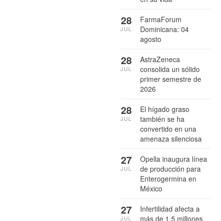
28
FarmaForum
Dominicana: 04
JUL
agosto
28
AstraZeneca
consolida un sólido
JUL
primer semestre de
2026
28
El hígado graso
también se ha
JUL
convertido en una
amenaza silenciosa
27
Opella inaugura línea
de producción para
JUL
Enterogermina en
México
27
Infertilidad afecta a
más de 1.5 millones
JUL