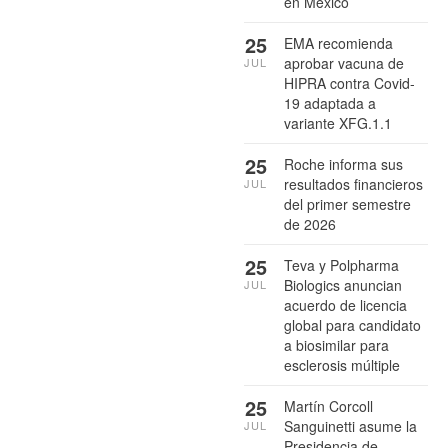
en México
25
EMA recomienda
aprobar vacuna de
JUL
HIPRA contra Covid-
19 adaptada a
variante XFG.1.1
25
Roche informa sus
resultados financieros
JUL
del primer semestre
de 2026
25
Teva y Polpharma
Biologics anuncian
JUL
acuerdo de licencia
global para candidato
a biosimilar para
esclerosis múltiple
25
Martín Corcoll
Sanguinetti asume la
JUL
Presidencia de