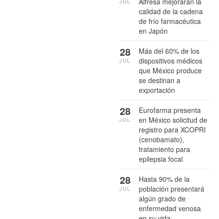
Alfresa mejorarán la
JUL
calidad de la cadena
de frío farmacéutica
en Japón
28
Más del 60% de los
dispositivos médicos
JUL
que México produce
se destinan a
exportación
28
Eurofarma presenta
en México solicitud de
JUL
registro para XCOPRI
(cenobamato),
tratamiento para
epilepsia focal
28
Hasta 90% de la
población presentará
JUL
algún grado de
enfermedad venosa
en su vida