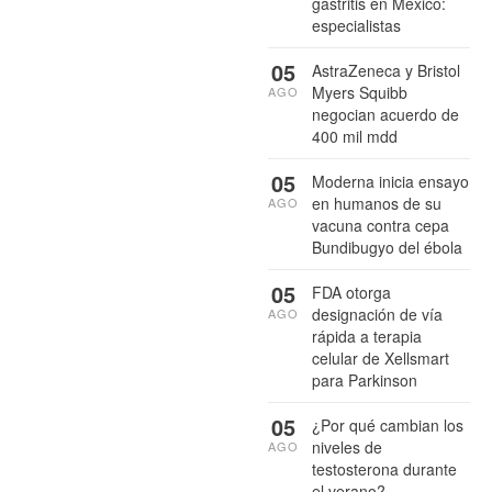
gastritis en México:
especialistas
05
AstraZeneca y Bristol
Myers Squibb
AGO
negocian acuerdo de
400 mil mdd
05
Moderna inicia ensayo
en humanos de su
AGO
vacuna contra cepa
Bundibugyo del ébola
05
FDA otorga
designación de vía
AGO
rápida a terapia
celular de Xellsmart
para Parkinson
05
¿Por qué cambian los
niveles de
AGO
testosterona durante
el verano?