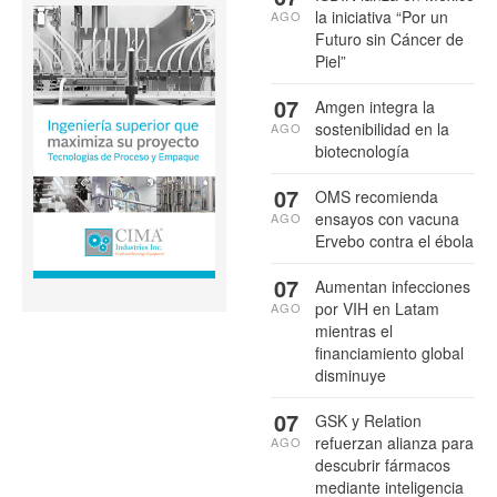
la iniciativa “Por un
AGO
Futuro sin Cáncer de
Piel”
07
Amgen integra la
sostenibilidad en la
AGO
biotecnología
07
OMS recomienda
ensayos con vacuna
AGO
Ervebo contra el ébola
07
Aumentan infecciones
por VIH en Latam
AGO
mientras el
financiamiento global
disminuye
07
GSK y Relation
refuerzan alianza para
AGO
descubrir fármacos
mediante inteligencia