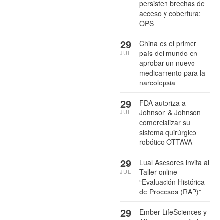
persisten brechas de
acceso y cobertura:
OPS
29
China es el primer
país del mundo en
JUL
aprobar un nuevo
medicamento para la
narcolepsia
29
FDA autoriza a
Johnson & Johnson
JUL
comercializar su
sistema quirúrgico
robótico OTTAVA
29
Lual Asesores invita al
Taller online
JUL
“Evaluación Histórica
de Procesos (RAP)”
29
Ember LifeSciences y