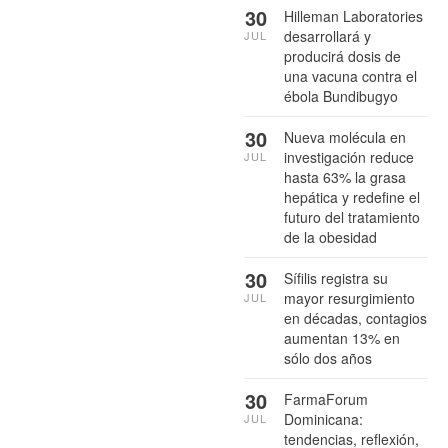
30
Hilleman Laboratories
desarrollará y
JUL
producirá dosis de
una vacuna contra el
ébola Bundibugyo
30
Nueva molécula en
investigación reduce
JUL
hasta 63% la grasa
hepática y redefine el
futuro del tratamiento
de la obesidad
30
Sífilis registra su
mayor resurgimiento
JUL
en décadas, contagios
aumentan 13% en
sólo dos años
30
FarmaForum
Dominicana:
JUL
tendencias, reflexión,