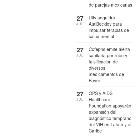
de parejas mexicanas
27
Lilly adquirirá
AtaiBeckley para
JUL
impulsar terapias de
salud mental
27
Cofepris emite alerta
sanitaria por robo y
JUL
falsificación de
diversos
medicamentos de
Bayer
27
OPS y AIDS
Healthcare
JUL
Foundation apoyarán
expansión del
diagnóstico temprano
del VIH en Latam y el
Caribe