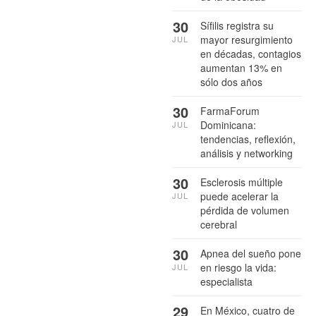
30
Sífilis registra su
mayor resurgimiento
JUL
en décadas, contagios
aumentan 13% en
sólo dos años
30
FarmaForum
Dominicana:
JUL
tendencias, reflexión,
análisis y networking
30
Esclerosis múltiple
puede acelerar la
JUL
pérdida de volumen
cerebral
30
Apnea del sueño pone
en riesgo la vida:
JUL
especialista
29
En México, cuatro de