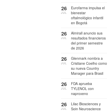
26
Eurofarma impulsa el
bienestar
JUL
oftalmológico infantil
en Bogotá
26
Almirall anuncio sus
resultados financieros
JUL
del primer semestre
de 2026
26
Glenmark nombra a
Cristiane Coelho como
JUL
su nueva Country
Manager para Brasil
26
FDA aprueba
TYLENOL con
JUL
naproxeno
26
Lilac Biosciences y
Soin Neuroscience
JUL