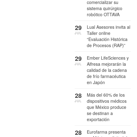
comercializar su
sistema quirúrgico
robótico OTTAVA
29
Lual Asesores invita al
Taller online
JUL
“Evaluación Histórica
de Procesos (RAP)”
29
Ember LifeSciences y
Alfresa mejorarán la
JUL
calidad de la cadena
de frío farmacéutica
en Japón
28
Más del 60% de los
dispositivos médicos
JUL
que México produce
se destinan a
exportación
28
Eurofarma presenta