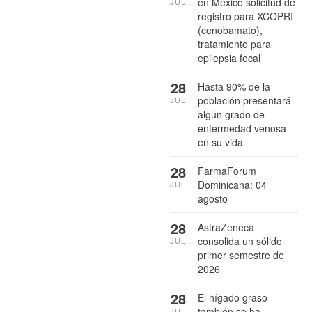
en México solicitud de
JUL
registro para XCOPRI
(cenobamato),
tratamiento para
epilepsia focal
28
Hasta 90% de la
población presentará
JUL
algún grado de
enfermedad venosa
en su vida
28
FarmaForum
Dominicana: 04
JUL
agosto
28
AstraZeneca
consolida un sólido
JUL
primer semestre de
2026
28
El hígado graso
también se ha
JUL