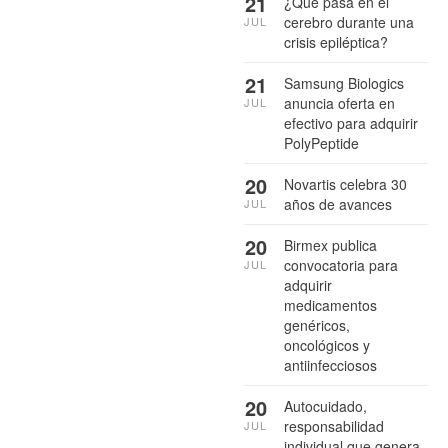
21
¿Qué pasa en el
cerebro durante una
JUL
crisis epiléptica?
21
Samsung Biologics
anuncia oferta en
JUL
efectivo para adquirir
PolyPeptide
20
Novartis celebra 30
años de avances
JUL
20
Birmex publica
convocatoria para
JUL
adquirir
medicamentos
genéricos,
oncológicos y
antiinfecciosos
20
Autocuidado,
responsabilidad
JUL
individual que genera