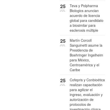
25
Teva y Polpharma
Biologics anuncian
JUL
acuerdo de licencia
global para candidato
a biosimilar para
esclerosis múltiple
25
Martín Corcoll
Sanguinetti asume la
JUL
Presidencia de
Boehringer Ingelheim
para México,
Centroamérica y el
Caribe
25
Cofepris y Conbioética
realizan capacitación
JUL
para agilizar el
ingreso, evaluación y
autorización de
protocolos de
investigación clínica