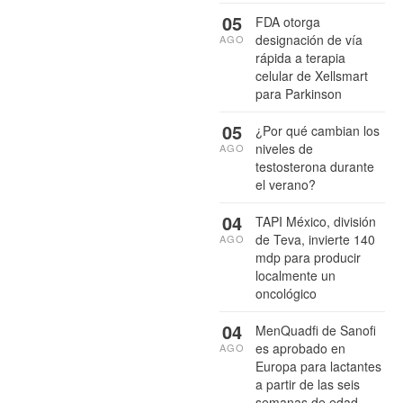
05
FDA otorga
designación de vía
AGO
rápida a terapia
celular de Xellsmart
para Parkinson
05
¿Por qué cambian los
niveles de
AGO
testosterona durante
el verano?
04
TAPI México, división
de Teva, invierte 140
AGO
mdp para producir
localmente un
oncológico
04
MenQuadfi de Sanofi
es aprobado en
AGO
Europa para lactantes
a partir de las seis
semanas de edad