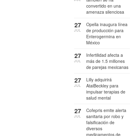
convertido en una
amenaza silenciosa
27
Opella inaugura línea
de producción para
JUL
Enterogermina en
México
27
Infertilidad afecta a
más de 1.5 millones
JUL
de parejas mexicanas
27
Lilly adquirirá
AtaiBeckley para
JUL
impulsar terapias de
salud mental
27
Cofepris emite alerta
sanitaria por robo y
JUL
falsificación de
diversos
medicamentos de