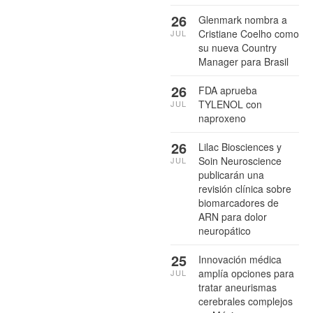
26
Glenmark nombra a
Cristiane Coelho como
JUL
su nueva Country
Manager para Brasil
26
FDA aprueba
TYLENOL con
JUL
naproxeno
26
Lilac Biosciences y
Soin Neuroscience
JUL
publicarán una
revisión clínica sobre
biomarcadores de
ARN para dolor
neuropático
25
Innovación médica
amplía opciones para
JUL
tratar aneurismas
cerebrales complejos