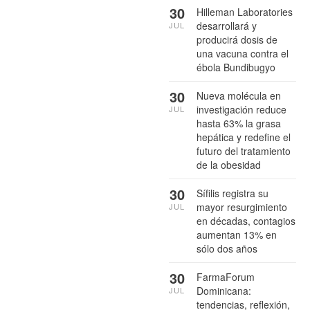
30
Hilleman Laboratories
desarrollará y
JUL
producirá dosis de
una vacuna contra el
ébola Bundibugyo
30
Nueva molécula en
investigación reduce
JUL
hasta 63% la grasa
hepática y redefine el
futuro del tratamiento
de la obesidad
30
Sífilis registra su
mayor resurgimiento
JUL
en décadas, contagios
aumentan 13% en
sólo dos años
30
FarmaForum
Dominicana:
JUL
tendencias, reflexión,