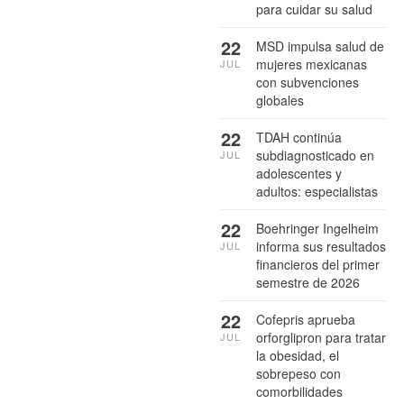
para cuidar su salud
22
MSD impulsa salud de
mujeres mexicanas
JUL
con subvenciones
globales
22
TDAH continúa
subdiagnosticado en
JUL
adolescentes y
adultos: especialistas
22
Boehringer Ingelheim
informa sus resultados
JUL
financieros del primer
semestre de 2026
22
Cofepris aprueba
orforglipron para tratar
JUL
la obesidad, el
sobrepeso con
comorbilidades