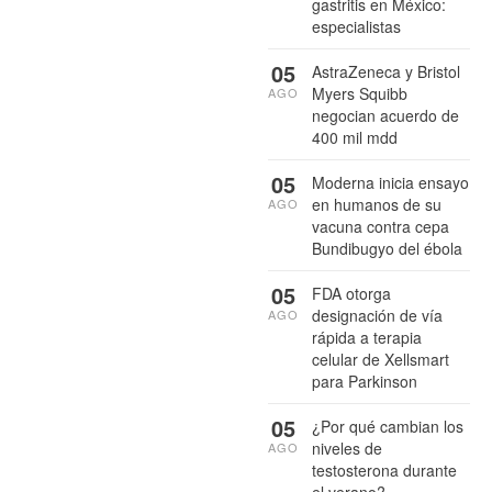
gastritis en México:
especialistas
05
AstraZeneca y Bristol
Myers Squibb
AGO
negocian acuerdo de
400 mil mdd
05
Moderna inicia ensayo
en humanos de su
AGO
vacuna contra cepa
Bundibugyo del ébola
05
FDA otorga
designación de vía
AGO
rápida a terapia
celular de Xellsmart
para Parkinson
05
¿Por qué cambian los
niveles de
AGO
testosterona durante
el verano?