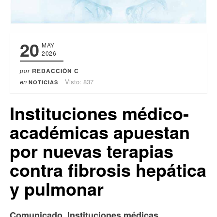
20
MAY
2026
por
REDACCIÓN C
en
Visto: 837
NOTICIAS
Instituciones médico-
académicas apuestan
por nuevas terapias
contra fibrosis hepática
y pulmonar
Comunicado. Instituciones médicas