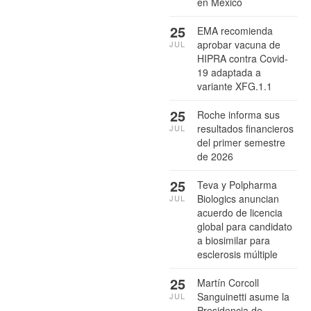
en México
25
EMA recomienda
aprobar vacuna de
JUL
HIPRA contra Covid-
19 adaptada a
variante XFG.1.1
25
Roche informa sus
resultados financieros
JUL
del primer semestre
de 2026
25
Teva y Polpharma
Biologics anuncian
JUL
acuerdo de licencia
global para candidato
a biosimilar para
esclerosis múltiple
25
Martín Corcoll
Sanguinetti asume la
JUL
Presidencia de