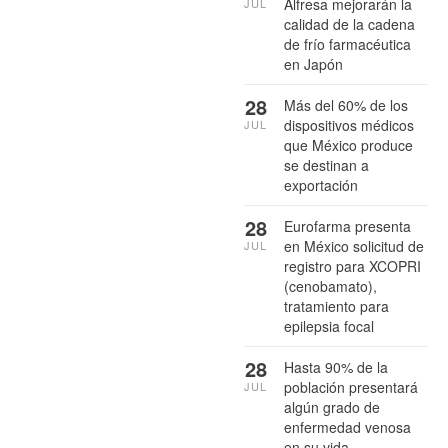
Alfresa mejorarán la
JUL
calidad de la cadena
de frío farmacéutica
en Japón
28
Más del 60% de los
dispositivos médicos
JUL
que México produce
se destinan a
exportación
28
Eurofarma presenta
en México solicitud de
JUL
registro para XCOPRI
(cenobamato),
tratamiento para
epilepsia focal
28
Hasta 90% de la
población presentará
JUL
algún grado de
enfermedad venosa
en su vida