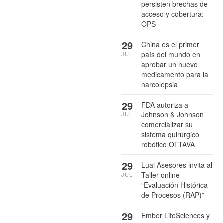
persisten brechas de
acceso y cobertura:
OPS
29
China es el primer
país del mundo en
JUL
aprobar un nuevo
medicamento para la
narcolepsia
29
FDA autoriza a
Johnson & Johnson
JUL
comercializar su
sistema quirúrgico
robótico OTTAVA
29
Lual Asesores invita al
Taller online
JUL
“Evaluación Histórica
de Procesos (RAP)”
29
Ember LifeSciences y