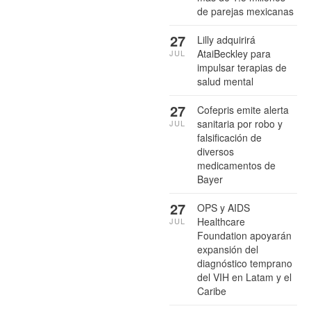
de parejas mexicanas
27
Lilly adquirirá
AtaiBeckley para
JUL
impulsar terapias de
salud mental
27
Cofepris emite alerta
sanitaria por robo y
JUL
falsificación de
diversos
medicamentos de
Bayer
27
OPS y AIDS
Healthcare
JUL
Foundation apoyarán
expansión del
diagnóstico temprano
del VIH en Latam y el
Caribe