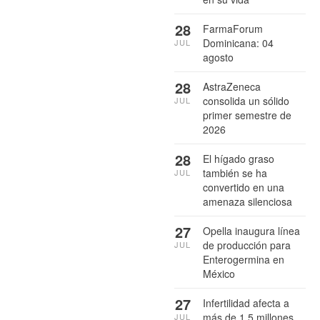
28
FarmaForum
Dominicana: 04
JUL
agosto
28
AstraZeneca
consolida un sólido
JUL
primer semestre de
2026
28
El hígado graso
también se ha
JUL
convertido en una
amenaza silenciosa
27
Opella inaugura línea
de producción para
JUL
Enterogermina en
México
27
Infertilidad afecta a
más de 1.5 millones
JUL