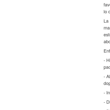
fav
lo 
La 
man
est
abd
Ent
- H
pac
- A
do
- I
- D