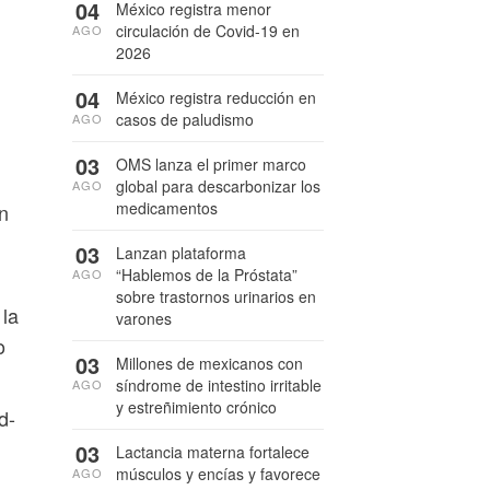
04
México registra menor
circulación de Covid-19 en
AGO
2026
04
México registra reducción en
casos de paludismo
AGO
l
03
OMS lanza el primer marco
global para descarbonizar los
AGO
medicamentos
n
03
Lanzan plataforma
“Hablemos de la Próstata”
AGO
sobre trastornos urinarios en
 la
varones
o
03
Millones de mexicanos con
síndrome de intestino irritable
AGO
y estreñimiento crónico
d-
03
Lactancia materna fortalece
músculos y encías y favorece
AGO