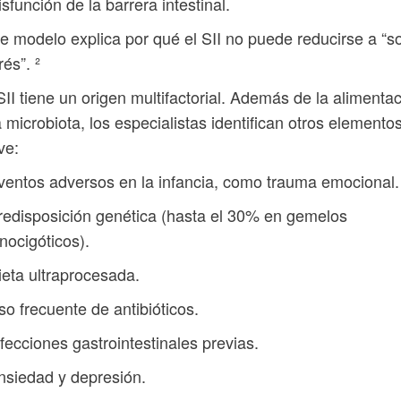
isfunción de la barrera intestinal.
e modelo explica por qué el SII no puede reducirse a “s
rés”. ²
SII tiene un origen multifactorial. Además de la alimenta
a microbiota, los especialistas identifican otros elemento
ve:
ventos adversos en la infancia, como trauma emocional.
redisposición genética (hasta el 30% en gemelos
ocigóticos).
ieta ultraprocesada.
so frecuente de antibióticos.
nfecciones gastrointestinales previas.
nsiedad y depresión.