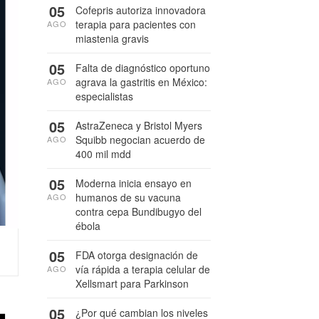
05
Cofepris autoriza innovadora
terapia para pacientes con
AGO
miastenia gravis
05
Falta de diagnóstico oportuno
agrava la gastritis en México:
AGO
especialistas
05
AstraZeneca y Bristol Myers
Squibb negocian acuerdo de
AGO
400 mil mdd
05
Moderna inicia ensayo en
humanos de su vacuna
AGO
contra cepa Bundibugyo del
ébola
05
FDA otorga designación de
vía rápida a terapia celular de
AGO
Xellsmart para Parkinson
-
05
¿Por qué cambian los niveles