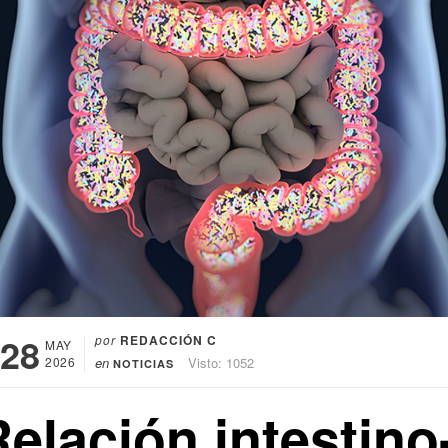
28
por
REDACCIÓN C
MAY
2026
en
Visto: 1052
NOTICIAS
elación intestino