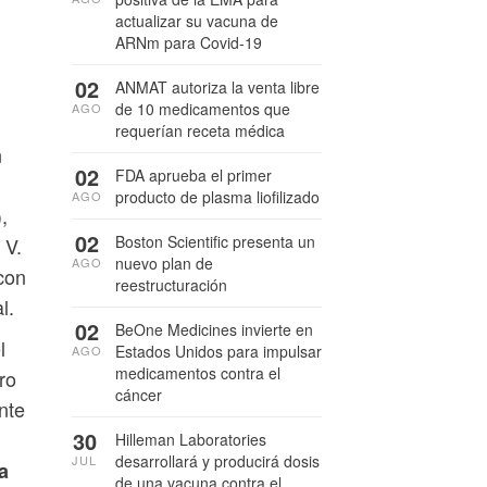
actualizar su vacuna de
ARNm para Covid-19
02
ANMAT autoriza la venta libre
de 10 medicamentos que
AGO
requerían receta médica
n
02
FDA aprueba el primer
producto de plasma liofilizado
AGO
,
02
Boston Scientific presenta un
 V.
nuevo plan de
AGO
con
reestructuración
l.
02
BeOne Medicines invierte en
l
Estados Unidos para impulsar
AGO
medicamentos contra el
ro
cáncer
nte
30
Hilleman Laboratories
desarrollará y producirá dosis
JUL
a
de una vacuna contra el