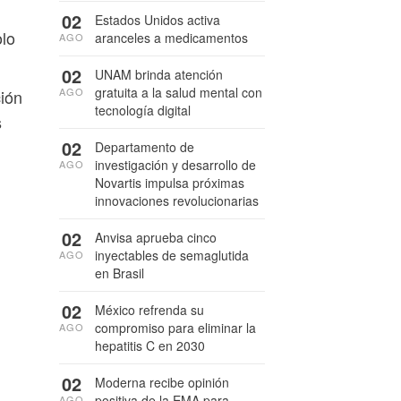
02
Estados Unidos activa
olo
aranceles a medicamentos
AGO
02
UNAM brinda atención
gratuita a la salud mental con
AGO
ción
tecnología digital
s
02
Departamento de
investigación y desarrollo de
AGO
Novartis impulsa próximas
innovaciones revolucionarias
02
Anvisa aprueba cinco
inyectables de semaglutida
AGO
en Brasil
02
México refrenda su
compromiso para eliminar la
AGO
hepatitis C en 2030
02
Moderna recibe opinión
positiva de la EMA para
AGO