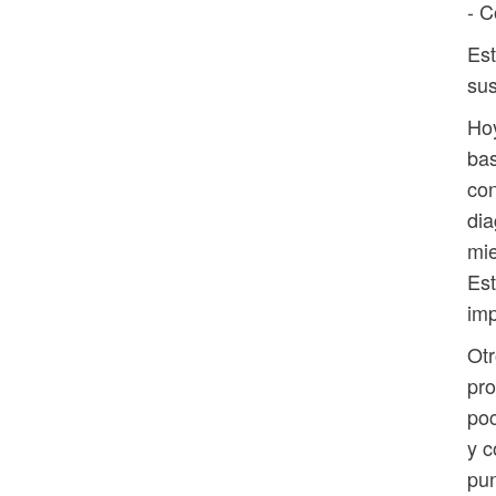
- C
Est
sus
Hoy
bas
con
dia
mie
Est
imp
Otr
pro
poc
y c
pu