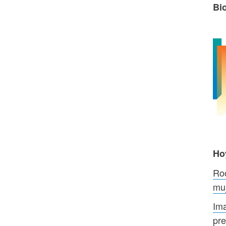
Bi
Ho
Roc
mu
Ima
pre