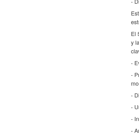
- D
Est
est
El 
y l
cla
- E
- P
mon
- D
- U
- I
- A