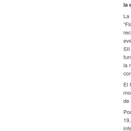
la 
La 
“Fl
rec
eve
SII
fun
la 
com
El 
mod
de 
Por
19,
inf