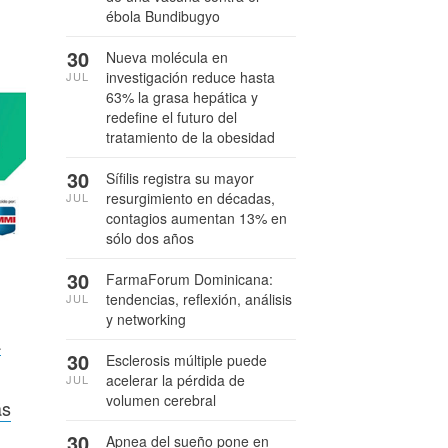
ébola Bundibugyo
30
Nueva molécula en
investigación reduce hasta
JUL
63% la grasa hepática y
redefine el futuro del
tratamiento de la obesidad
30
Sífilis registra su mayor
resurgimiento en décadas,
JUL
contagios aumentan 13% en
sólo dos años
30
FarmaForum Dominicana:
tendencias, reflexión, análisis
JUL
y networking
a
30
Esclerosis múltiple puede
acelerar la pérdida de
JUL
volumen cerebral
ás
30
Apnea del sueño pone en