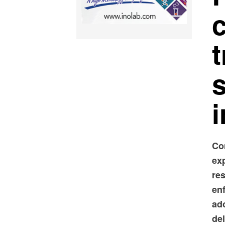
t
i
Com
ex
re
enf
ad
de