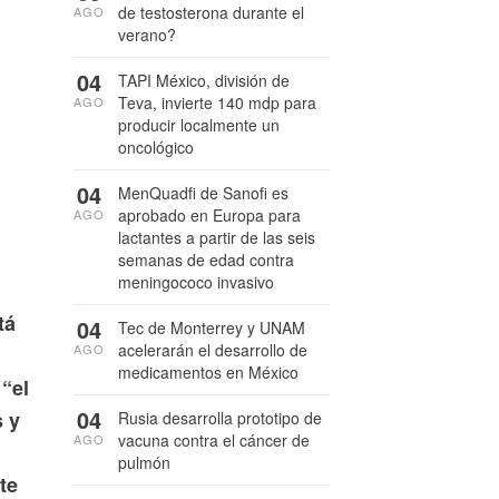
de testosterona durante el
AGO
verano?
04
TAPI México, división de
Teva, invierte 140 mdp para
AGO
producir localmente un
oncológico
04
MenQuadfi de Sanofi es
aprobado en Europa para
AGO
lactantes a partir de las seis
semanas de edad contra
meningococo invasivo
tá
04
Tec de Monterrey y UNAM
acelerarán el desarrollo de
AGO
medicamentos en México
“el
04
s y
Rusia desarrolla prototipo de
vacuna contra el cáncer de
AGO
pulmón
te