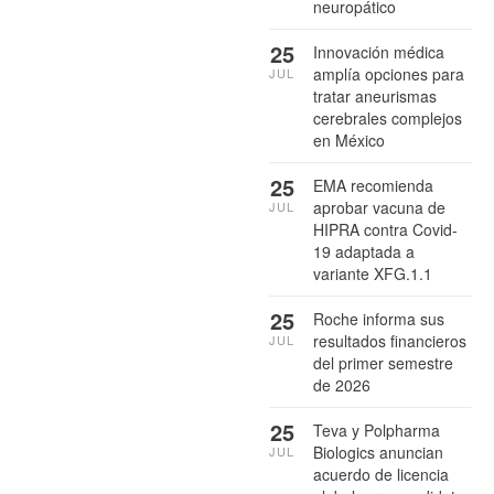
neuropático
25
Innovación médica
amplía opciones para
JUL
tratar aneurismas
cerebrales complejos
en México
25
EMA recomienda
aprobar vacuna de
JUL
HIPRA contra Covid-
19 adaptada a
variante XFG.1.1
25
Roche informa sus
resultados financieros
JUL
del primer semestre
de 2026
25
Teva y Polpharma
Biologics anuncian
JUL
acuerdo de licencia