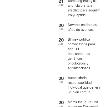
21
Samsung Biologics
anuncia oferta en
JUL
efectivo para adquirir
PolyPeptide
20
Novartis celebra 30
años de avances
JUL
20
Birmex publica
convocatoria para
JUL
adquirir
medicamentos
genéricos,
oncológicos y
antiinfecciosos
20
Autocuidado,
responsabilidad
JUL
individual que genera
un bien común
20
Merck inaugura una
planta en Darmstadt,
JUL