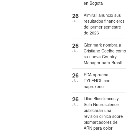
en Bogotá
26
Almirall anuncio sus
resultados financieros
JUL
del primer semestre
de 2026
26
Glenmark nombra a
Cristiane Coelho como
JUL
su nueva Country
Manager para Brasil
26
FDA aprueba
TYLENOL con
JUL
naproxeno
26
Lilac Biosciences y
Soin Neuroscience
JUL
publicarán una
revisión clínica sobre
biomarcadores de
ARN para dolor