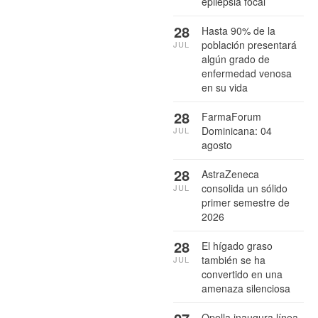
epilepsia focal
28
Hasta 90% de la
población presentará
JUL
algún grado de
enfermedad venosa
en su vida
28
FarmaForum
Dominicana: 04
JUL
agosto
28
AstraZeneca
consolida un sólido
JUL
primer semestre de
2026
28
El hígado graso
también se ha
JUL
convertido en una
amenaza silenciosa
Opella inaugura línea