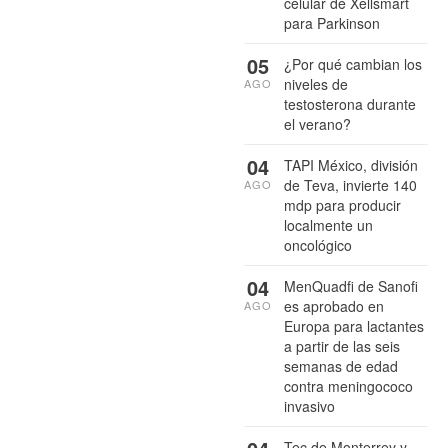
celular de Xellsmart
para Parkinson
05
¿Por qué cambian los
niveles de
AGO
testosterona durante
el verano?
04
TAPI México, división
de Teva, invierte 140
AGO
mdp para producir
localmente un
oncológico
04
MenQuadfi de Sanofi
es aprobado en
AGO
Europa para lactantes
a partir de las seis
semanas de edad
contra meningococo
invasivo
Tec de Monterrey y