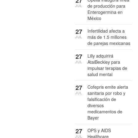
27
de producción para
JUL
Enterogermina en
México
27
Infertilidad afecta a
más de 1.5 millones
JUL
de parejas mexicanas
27
Lilly adquirirá
AtaiBeckley para
JUL
impulsar terapias de
salud mental
27
Cofepris emite alerta
sanitaria por robo y
JUL
falsificación de
diversos
medicamentos de
Bayer
27
OPS y AIDS
Healthcare
JUL