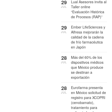
29
Lual Asesores invita al
Taller online
JUL
“Evaluación Histórica
de Procesos (RAP)”
29
Ember LifeSciences y
Alfresa mejorarán la
JUL
calidad de la cadena
de frío farmacéutica
en Japón
28
Más del 60% de los
dispositivos médicos
JUL
que México produce
se destinan a
exportación
28
Eurofarma presenta
en México solicitud de
JUL
registro para XCOPRI
(cenobamato),
tratamiento para