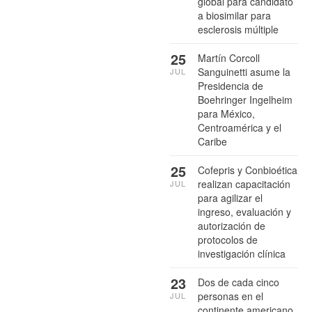
global para candidato
a biosimilar para
esclerosis múltiple
25
Martín Corcoll
Sanguinetti asume la
JUL
Presidencia de
Boehringer Ingelheim
para México,
Centroamérica y el
Caribe
25
Cofepris y Conbioética
realizan capacitación
JUL
para agilizar el
ingreso, evaluación y
autorización de
protocolos de
investigación clínica
23
Dos de cada cinco
personas en el
JUL
continente americano