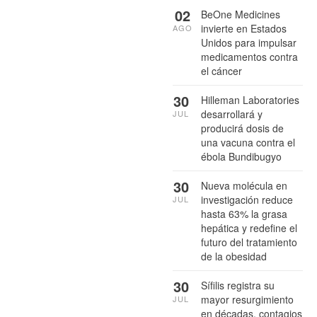
02
BeOne Medicines
invierte en Estados
AGO
Unidos para impulsar
medicamentos contra
el cáncer
30
Hilleman Laboratories
desarrollará y
JUL
producirá dosis de
una vacuna contra el
ébola Bundibugyo
30
Nueva molécula en
investigación reduce
JUL
hasta 63% la grasa
hepática y redefine el
futuro del tratamiento
de la obesidad
30
Sífilis registra su
mayor resurgimiento
JUL
en décadas, contagios