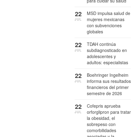
para cuidar su salud
22
MSD impulsa salud de
mujeres mexicanas
JUL
con subvenciones
globales
22
TDAH continúa
subdiagnosticado en
JUL
adolescentes y
adultos: especialistas
22
Boehringer Ingelheim
informa sus resultados
JUL
financieros del primer
semestre de 2026
22
Cofepris aprueba
orforglipron para tratar
JUL
la obesidad, el
sobrepeso con
comorbilidades
asociadas y la