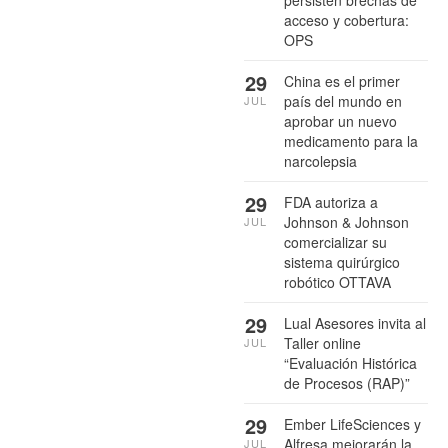
persisten brechas de
acceso y cobertura:
OPS
29
China es el primer
país del mundo en
JUL
aprobar un nuevo
medicamento para la
narcolepsia
29
FDA autoriza a
Johnson & Johnson
JUL
comercializar su
sistema quirúrgico
robótico OTTAVA
29
Lual Asesores invita al
Taller online
JUL
“Evaluación Histórica
de Procesos (RAP)”
29
Ember LifeSciences y
Alfresa mejorarán la
JUL