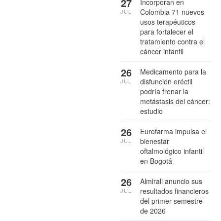
27
Incorporan en
Colombia 71 nuevos
JUL
usos terapéuticos
para fortalecer el
tratamiento contra el
cáncer infantil
26
Medicamento para la
disfunción eréctil
JUL
podría frenar la
metástasis del cáncer:
estudio
26
Eurofarma impulsa el
bienestar
JUL
oftalmológico infantil
en Bogotá
26
Almirall anuncio sus
resultados financieros
JUL
del primer semestre
de 2026