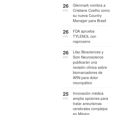
26
Glenmark nombra a
Cristiane Coelho como
JUL
su nueva Country
Manager para Brasil
26
FDA aprueba
TYLENOL con
JUL
naproxeno
26
Lilac Biosciences y
Soin Neuroscience
JUL
publicarán una
revisión clínica sobre
biomarcadores de
ARN para dolor
neuropático
25
Innovación médica
amplía opciones para
JUL
tratar aneurismas
cerebrales complejos
en México