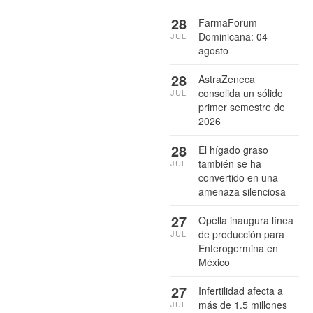
28
FarmaForum
Dominicana: 04
JUL
agosto
28
AstraZeneca
consolida un sólido
JUL
primer semestre de
2026
28
El hígado graso
también se ha
JUL
convertido en una
amenaza silenciosa
27
Opella inaugura línea
de producción para
JUL
Enterogermina en
México
27
Infertilidad afecta a
más de 1.5 millones
JUL