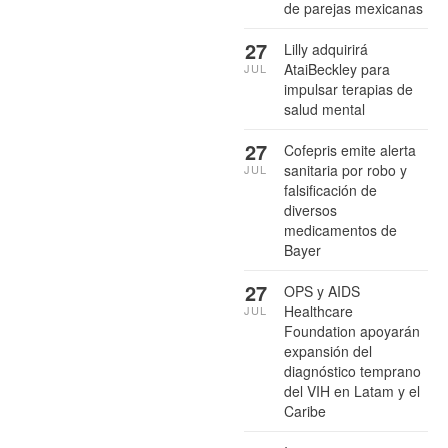
de parejas mexicanas
27
Lilly adquirirá
AtaiBeckley para
JUL
impulsar terapias de
salud mental
27
Cofepris emite alerta
sanitaria por robo y
JUL
falsificación de
diversos
medicamentos de
Bayer
27
OPS y AIDS
Healthcare
JUL
Foundation apoyarán
expansión del
diagnóstico temprano
del VIH en Latam y el
Caribe