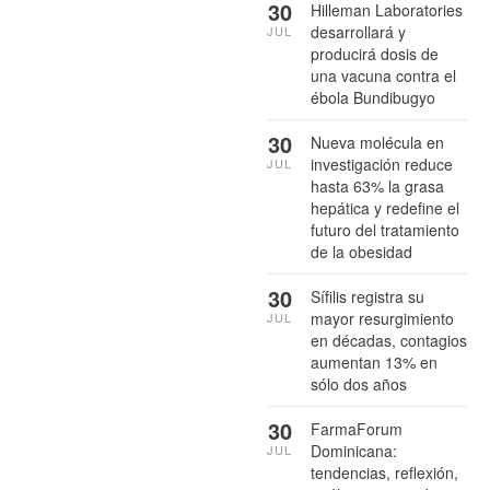
30
Hilleman Laboratories
desarrollará y
JUL
producirá dosis de
una vacuna contra el
ébola Bundibugyo
30
Nueva molécula en
investigación reduce
JUL
hasta 63% la grasa
hepática y redefine el
futuro del tratamiento
de la obesidad
30
Sífilis registra su
mayor resurgimiento
JUL
en décadas, contagios
aumentan 13% en
sólo dos años
30
FarmaForum
Dominicana:
JUL
tendencias, reflexión,