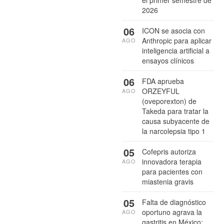
el primer semestre de
2026
06
ICON se asocia con
Anthropic para aplicar
AGO
inteligencia artificial a
ensayos clínicos
06
FDA aprueba
ORZEYFUL
AGO
(oveporexton) de
Takeda para tratar la
causa subyacente de
la narcolepsia tipo 1
05
Cofepris autoriza
innovadora terapia
AGO
para pacientes con
miastenia gravis
05
Falta de diagnóstico
oportuno agrava la
AGO
gastritis en México: