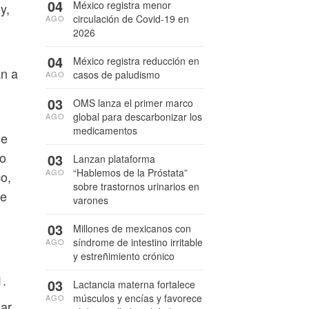
04
México registra menor
y,
circulación de Covid-19 en
AGO
2026
04
México registra reducción en
an a
casos de paludismo
AGO
03
OMS lanza el primer marco
global para descarbonizar los
AGO
medicamentos
se
 o
03
Lanzan plataforma
“Hablemos de la Próstata”
AGO
o,
sobre trastornos urinarios en
ue
varones
03
Millones de mexicanos con
síndrome de intestino irritable
AGO
y estreñimiento crónico
1.
03
Lactancia materna fortalece
músculos y encías y favorece
AGO
ñar