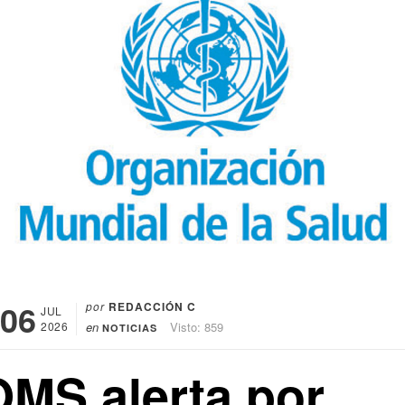
06
por
REDACCIÓN C
JUL
2026
en
Visto: 859
NOTICIAS
OMS alerta por