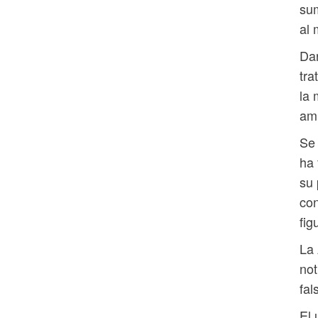
sum
al 
Dar
tra
la 
ami
Se 
ha 
su 
co
fig
La 
not
fal
El 