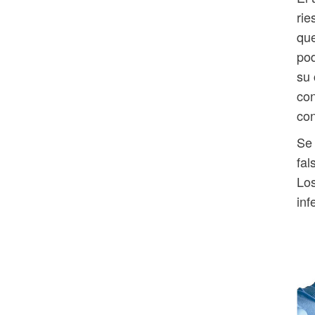
rie
que
pod
su 
con
con
Se 
fal
Los
inf