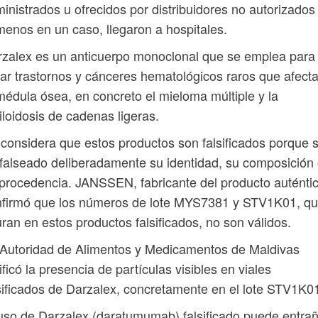
inistrados u ofrecidos por distribuidores no autorizados 
menos en un caso, llegaron a hospitales.
zalex es un anticuerpo monoclonal que se emplea para
tar trastornos y cánceres hematológicos raros que afect
médula ósea, en concreto el mieloma múltiple y la
loidosis de cadenas ligeras.
considera que estos productos son falsificados porque 
falseado deliberadamente su identidad, su composición
procedencia. JANSSEN, fabricante del producto auténtic
nfirmó que los números de lote MYS7381 y STV1K01, q
uran en estos productos falsificados, no son válidos.
Autoridad de Alimentos y Medicamentos de Maldivas
ificó la presencia de partículas visibles en viales
sificados de Darzalex, concretamente en el lote STV1K0
uso de Darzalex (daratumumab) falsificado puede entra