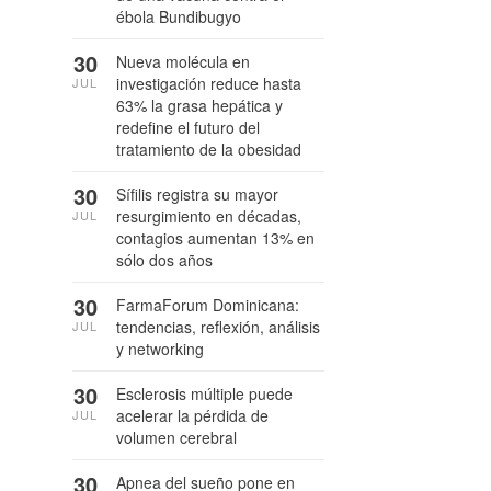
ébola Bundibugyo
30
Nueva molécula en
investigación reduce hasta
JUL
63% la grasa hepática y
redefine el futuro del
tratamiento de la obesidad
30
Sífilis registra su mayor
resurgimiento en décadas,
JUL
contagios aumentan 13% en
sólo dos años
30
FarmaForum Dominicana:
tendencias, reflexión, análisis
JUL
y networking
30
Esclerosis múltiple puede
acelerar la pérdida de
JUL
volumen cerebral
30
Apnea del sueño pone en