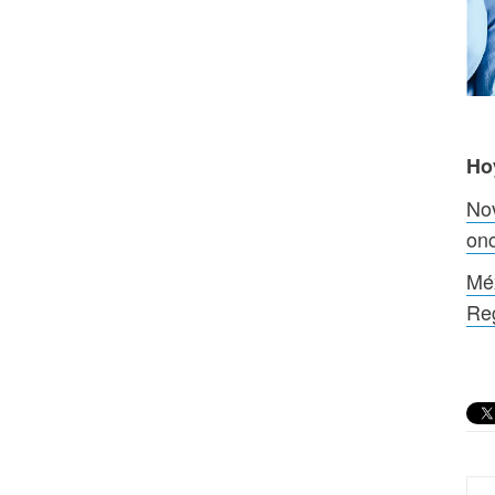
Ho
Nov
onc
Méx
Reg