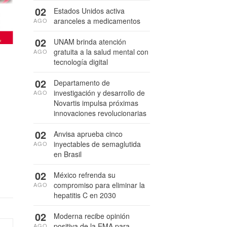
02
Estados Unidos activa
aranceles a medicamentos
AGO
02
UNAM brinda atención
gratuita a la salud mental con
AGO
tecnología digital
02
Departamento de
investigación y desarrollo de
AGO
Novartis impulsa próximas
innovaciones revolucionarias
02
Anvisa aprueba cinco
inyectables de semaglutida
AGO
en Brasil
02
México refrenda su
compromiso para eliminar la
AGO
hepatitis C en 2030
02
Moderna recibe opinión
positiva de la EMA para
AGO