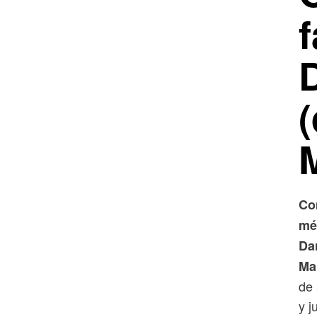
f
Co
méd
Da
Ma
de 
y j