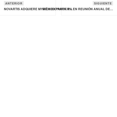
ANTERIOR
SIGUIENTE
NOVARTIS ADQUIERE MYRICX BIO PARA REFORZAR SU CARTERA DE ONCOLOGÍA
MÉXICO PARTICIPA EN REUNIÓN ANUAL DE AUTORIDADES REGULATORIAS NACIONALES DE REFERENCIA REGIONAL