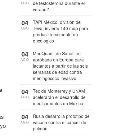
de testosterona durante el
AGO
verano?
04
TAPI México, división de
Teva, invierte 140 mdp para
AGO
producir localmente un
oncológico
04
MenQuadfi de Sanofi es
aprobado en Europa para
AGO
lactantes a partir de las seis
semanas de edad contra
meningococo invasivo
s
04
Tec de Monterrey y UNAM
acelerarán el desarrollo de
AGO
medicamentos en México
04
as
Rusia desarrolla prototipo de
vacuna contra el cáncer de
AGO
ayo
pulmón