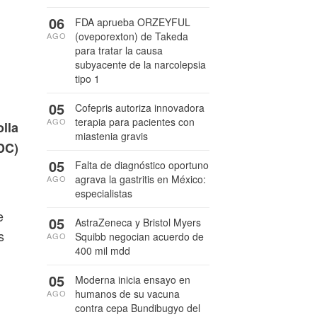
06
FDA aprueba ORZEYFUL
(oveporexton) de Takeda
AGO
para tratar la causa
subyacente de la narcolepsia
tipo 1
05
Cofepris autoriza innovadora
terapia para pacientes con
AGO
olla
miastenia gravis
DC)
05
Falta de diagnóstico oportuno
agrava la gastritis en México:
AGO
especialistas
e
05
AstraZeneca y Bristol Myers
s
Squibb negocian acuerdo de
AGO
400 mil mdd
05
Moderna inicia ensayo en
humanos de su vacuna
AGO
contra cepa Bundibugyo del