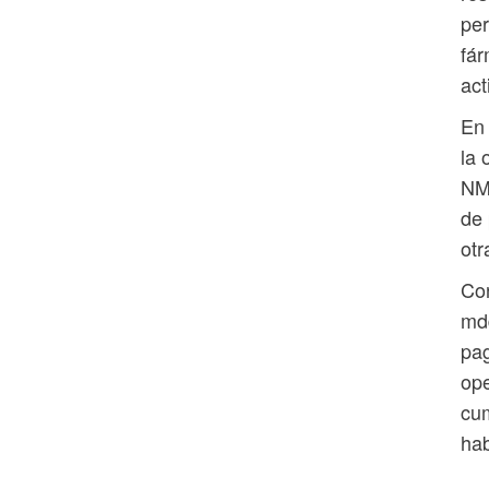
per
fár
act
En 
la 
NMT
de 
otr
Con
md
pag
ope
cum
hab