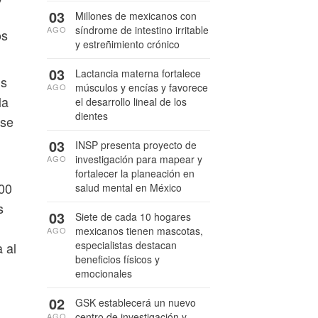
03
Millones de mexicanos con
síndrome de intestino irritable
AGO
os
y estreñimiento crónico
03
Lactancia materna fortalece
is
músculos y encías y favorece
AGO
la
el desarrollo lineal de los
dientes
ase
03
INSP presenta proyecto de
investigación para mapear y
AGO
fortalecer la planeación en
100
salud mental en México
s
03
Siete de cada 10 hogares
mexicanos tienen mascotas,
AGO
especialistas destacan
 al
beneficios físicos y
emocionales
02
GSK establecerá un nuevo
centro de investigación y
AGO