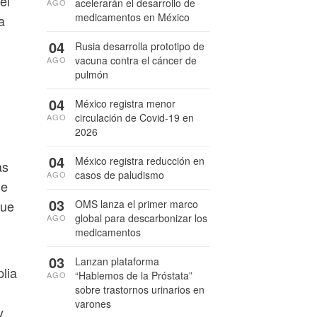
el
acelerarán el desarrollo de
AGO
medicamentos en México
a
04
Rusia desarrolla prototipo de
vacuna contra el cáncer de
AGO
pulmón
04
México registra menor
circulación de Covid-19 en
AGO
2026
04
México registra reducción en
as
casos de paludismo
AGO
de
03
que
OMS lanza el primer marco
global para descarbonizar los
AGO
medicamentos
03
Lanzan plataforma
lia
“Hablemos de la Próstata”
AGO
sobre trastornos urinarios en
varones
y