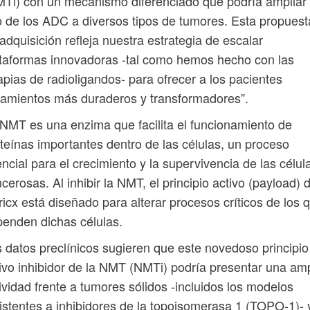
Ti) con un mecanismo diferenciado que podría ampliar 
 de los ADC a diversos tipos de tumores. Esta propuest
adquisición refleja nuestra estrategia de escalar
taformas innovadoras -tal como hemos hecho con las
apias de radioligandos- para ofrecer a los pacientes
tamientos más duraderos y transformadores”.
NMT es una enzima que facilita el funcionamiento de
teínas importantes dentro de las células, un proceso
ncial para el crecimiento y la supervivencia de las célul
cerosas. Al inhibir la NMT, el principio activo (payload) 
icx está diseñado para alterar procesos críticos de los 
enden dichas células.
 datos preclínicos sugieren que este novedoso principio
ivo inhibidor de la NMT (NMTi) podría presentar una amp
ividad frente a tumores sólidos -incluidos los modelos
istentes a inhibidores de la topoisomerasa 1 (TOPO-1)- 