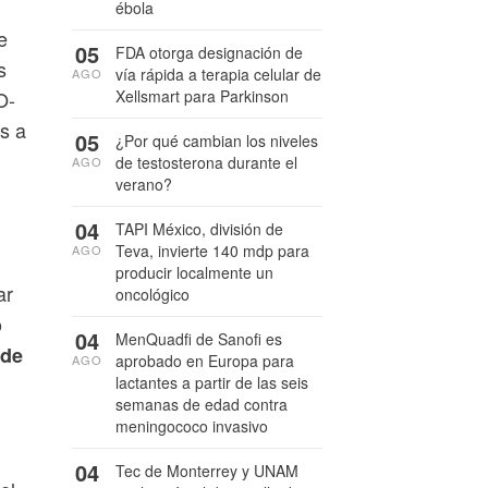
ébola
e
05
FDA otorga designación de
s
vía rápida a terapia celular de
AGO
O-
Xellsmart para Parkinson
os a
05
¿Por qué cambian los niveles
de testosterona durante el
AGO
verano?
04
TAPI México, división de
Teva, invierte 140 mdp para
AGO
producir localmente un
ar
oncológico
ó
04
MenQuadfi de Sanofi es
 de
aprobado en Europa para
AGO
lactantes a partir de las seis
semanas de edad contra
meningococo invasivo
04
Tec de Monterrey y UNAM