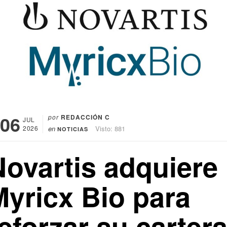
06
por
REDACCIÓN C
JUL
2026
en
Visto: 881
NOTICIAS
Novartis adquiere
Myricx Bio para
eforzar su carter