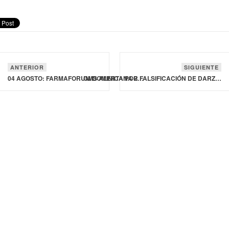
ANTERIOR
SIGUIENTE
04 AGOSTO: FARMAFORUM DOMINICANA 2026
OMS ALERTA POR FALSIFICACIÓN DE DARZALEX (DARATUMUMAB) EN MÉXICO Y MALDIVAS