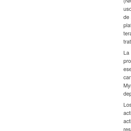
(NM
uso
de 
pla
ter
tra
La 
pro
ese
can
Myr
dep
Los
act
act
res