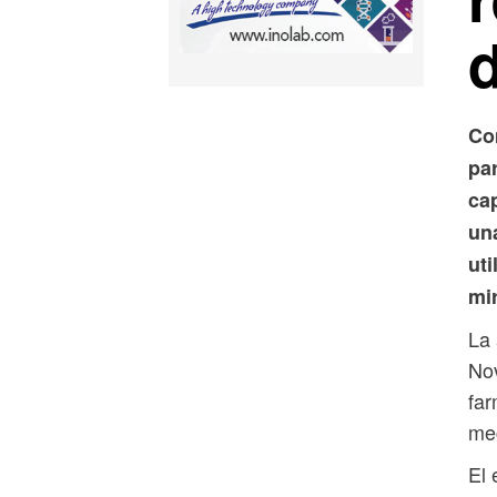
Co
pa
cap
un
uti
mir
La 
Nov
far
mec
El 