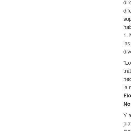
dir
dif
sup
hab
1. 
las
div
“Lo
tra
nec
la 
Fi
Nov
Y a
pla